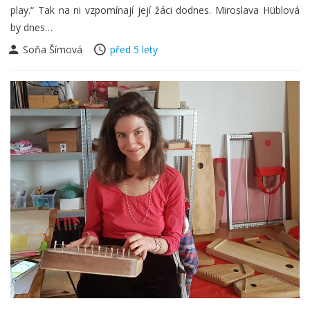
play.“ Tak na ni vzpomínají její žáci dodnes. Miroslava Hüblová
by dnes…
Soňa Šímová
před 5 lety