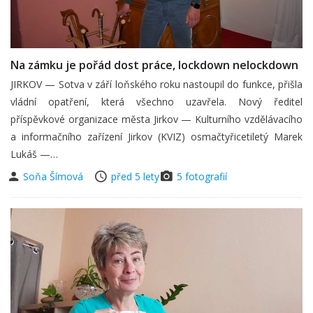
Na zámku je pořád dost práce, lockdown nelockdown
JIRKOV — Sotva v září loňského roku nastoupil do funkce, přišla
vládní opatření, která všechno uzavřela. Nový ředitel
příspěvkové organizace města Jirkov — Kulturního vzdělávacího
a informačního zařízení Jirkov (KVIZ) osmačtyřicetiletý Marek
Lukáš —…
Soňa Šímová
před 5 lety
5 fotografií