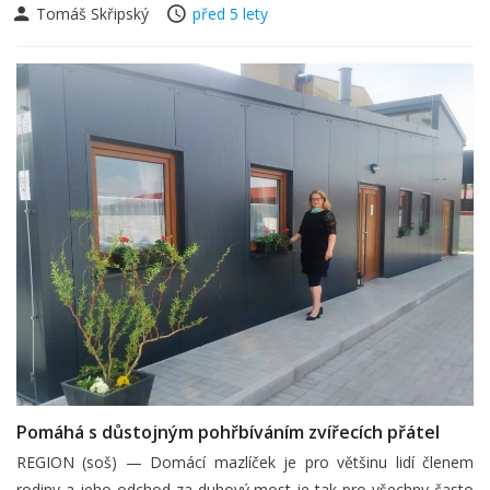
Tomáš Skřipský
před 5 lety
Pomáhá s důstojným pohřbíváním zvířecích přátel
REGION (soš) — Domácí mazlíček je pro většinu lidí členem
rodiny a jeho odchod za duhový most je tak pro všechny často