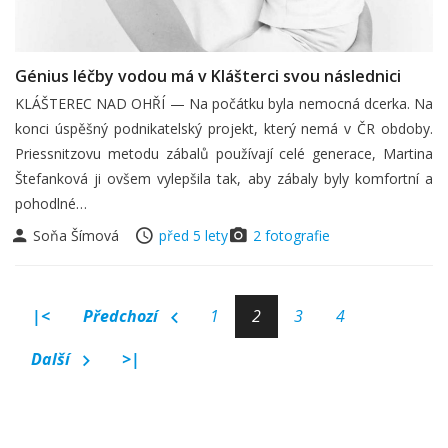
Génius léčby vodou má v Klášterci svou následnici
KLÁŠTEREC NAD OHŘÍ — Na počátku byla nemocná dcerka. Na
konci úspěšný podnikatelský projekt, který nemá v ČR obdoby.
Priessnitzovu metodu zábalů používají celé generace, Martina
Štefanková ji ovšem vylepšila tak, aby zábaly byly komfortní a
pohodlné…
Soňa Šímová
před 5 lety
2 fotografie
|<
Předchozí
1
2
3
4
Další
>|