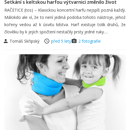
Setkání s keltskou harfou výtvarnici změnilo život
RAČETICE (tos) – Klasickou koncertní harfu nejspíš pozná každý.
Málokdo ale ví, že to není jediná podoba tohoto nástroje, jehož
kořeny vedou až k úsvitu lidstva. Harf existuje tolik druhů, že
člověku by k jejich spočtení nestačily prsty jedné ruky.…
Tomáš Skřipský
před 5 lety
2 fotografie