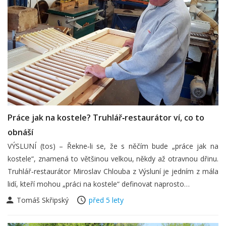
Práce jak na kostele? Truhlář­‑restaurátor ví, co to
obnáší
VÝSLUNÍ (tos) – Řekne­‑li se, že s něčím bude „práce jak na
kostele“, znamená to většinou velkou, někdy až otravnou dřinu.
Truhlář­‑restaurátor Miroslav Chlouba z Výsluní je jedním z mála
lidí, kteří mohou „práci na kostele“ definovat naprosto…
Tomáš Skřipský
před 5 lety