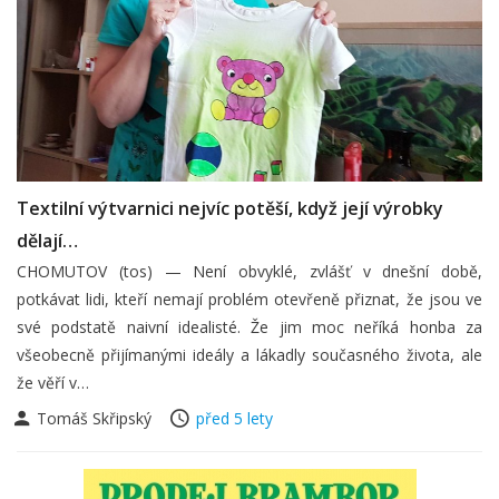
Textilní výtvarnici nejvíc potěší, když její výrobky
dělají…
CHOMUTOV (tos) — Není obvyklé, zvlášť v dnešní době,
potkávat lidi, kteří nemají problém otevřeně přiznat, že jsou ve
své podstatě naivní idealisté. Že jim moc neříká honba za
všeobecně přijímanými ideály a lákadly současného života, ale
že věří v…
Tomáš Skřipský
před 5 lety