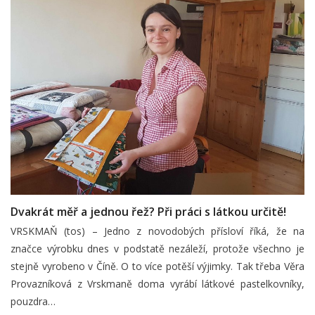
Dvakrát měř a jednou řež? Při práci s látkou určitě!
VRSKMAŇ (tos) – Jedno z novodobých přísloví říká, že na
značce výrobku dnes v podstatě nezáleží, protože všechno je
stejně vyrobeno v Číně. O to více potěší výjimky. Tak třeba Věra
Provazníková z Vrskmaně doma vyrábí látkové pastelkovníky,
pouzdra…