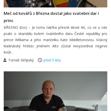
Meč od kovářů z Března dostal jako svatební dar i
princ
BŘEZNO (tos) – Je tomu takřka přesně deset let, co se u nás
psalo o skandálu kolem svatebního daru České republiky pro
prince Williama a jeho manželku Kate Middletonovou. Vzácný
kladrubský hřebec jménem Alto zůstal nevyzvednut nejprve
kvůli…
Tomáš Skřipský
před 5 lety