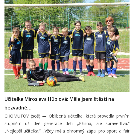
Učitelka Miroslava Hüblová: Měla jsem štěstí na
bezvadné…
CHOMUTOV (soš) — Oblíbená učitelka, která provedla prvním
stupněm už dvě generace dětí. „Přísná, ale spravedlivá.“
„Nejlepší učitelka.“ „Vždy měla ohromný zápal pro sport a fair