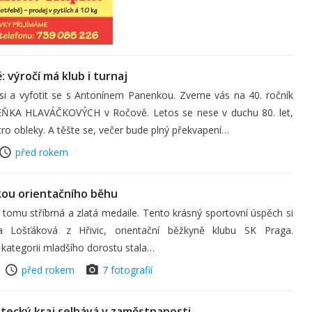
 výročí má klub i turnaj
t si a vyfotit se s Antonínem Panenkou. Zveme vás na 40. ročník
A HLAVÁČKOVÝCH v Ročově. Letos se nese v duchu 80. let,
tro obleky. A těšte se, večer bude plný překvapení…
před rokem
kou orientačního běhu
 tomu stříbrná a zlatá medaile. Tento krásný sportovní úspěch si
la Lošťáková z Hřivic, orientační běžkyně klubu SK Praga.
 kategorii mladšího dorostu stala…
před rokem
7 fotografií
stecký kraj selhává v zaměstnanosti…