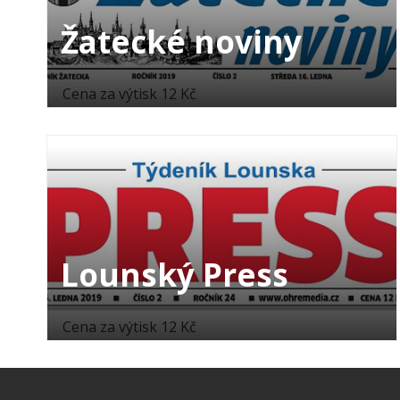
Žatecké noviny
Cena za výtisk 12 Kč
Lounský Press
Cena za výtisk 12 Kč