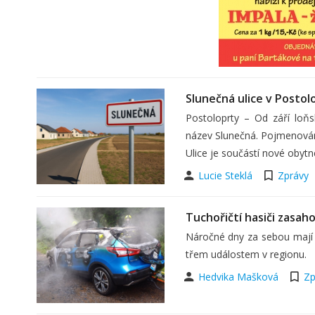
Slunečná ulice v Postol
Postoloprty – Od září loňs
název Slunečná. Pojmenování 
Ulice je součástí nové obytn
Lucie Steklá
Zprávy
Tuchořičtí hasiči zasah
Náročné dny za sebou mají do
třem událostem v regionu.
Hedvika Mašková
Zp