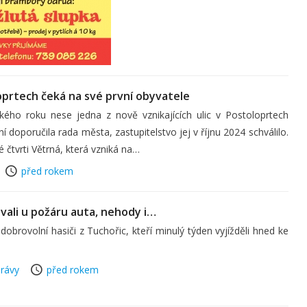
oprtech čeká na své první obyvatele
kého roku nese jedna z nově vznikajících ulic v Postoloprtech
doporučila rada města, zastupitelstvo jej v říjnu 2024 schválilo.
é čtvrti Větrná, která vzniká na…
před rokem
ovali u požáru auta, nehody i…
brovolní hasiči z Tuchořic, kteří minulý týden vyjížděli hned ke
rávy
před rokem