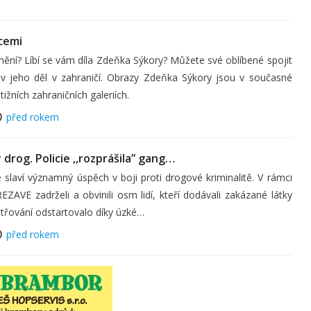
cemi
mění? Líbí se vám díla Zdeňka Sýkory? Můžete své oblíbené spojit
tav jeho děl v zahraničí. Obrazy Zdeňka Sýkory jsou v současné
tižních zahraničních galeriích.
před rokem
drog. Policie ,,rozprášila” gang…
é slaví významný úspěch v boji proti drogové kriminalitě. V rámci
ZAVE zadrželi a obvinili osm lidí, kteří dodávali zakázané látky
třování odstartovalo díky úzké…
před rokem