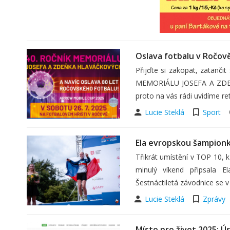
Oslava fotbalu v Ročově:
Přijďte si zakopat, zatanči
MEMORIÁLU JOSEFA A ZDEŇK
proto na vás rádi uvidíme re
Lucie Steklá
Sport
Ela evropskou šampion
Třikrát umístění v TOP 10, k
minulý víkend připsala E
Šestnáctiletá závodnice se v
Lucie Steklá
Zprávy
Místo pro život 2025: Ú