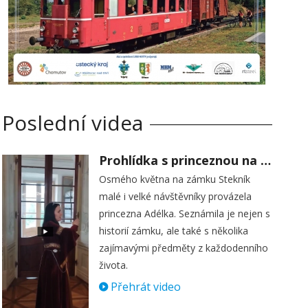
Poslední videa
Prohlídka s princeznou na zámku Stekník
Osmého května na zámku Stekník
malé i velké návštěvníky provázela
princezna Adélka. Seznámila je nejen s
historií zámku, ale také s několika
zajímavými předměty z každodenního
života.
Přehrát video