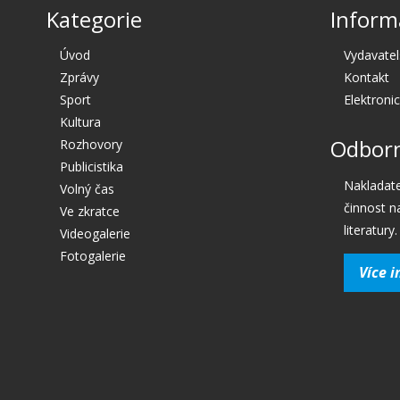
Kategorie
Inform
Úvod
Vydavatel
Zprávy
Kontakt
Sport
Elektroni
Kultura
Odborn
Rozhovory
Publicistika
Nakladate
Volný čas
činnost n
Ve zkratce
literatury.
Videogalerie
Fotogalerie
Více i