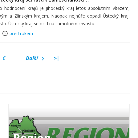
o hodnocení krajů je Jihočeský kraj letos absolutním vítězem,
kým a Zlínským krajem. Naopak nejhůře dopadl Ústecký kraj,
místo. Ústecký kraj se ocitl na samotném chvostu…
před rokem
6
Další
>|
Region