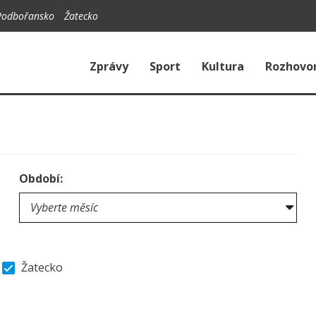
Podbořansko
Žatecko
Zprávy
Sport
Kultura
Rozhovo
Období:
Žatecko