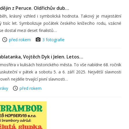
i dějin z Peruce. Oldřichův dub…
íběh, krásný vzhled i symbolická hodnota. Takový je majestátní
ý tisíc let. Symbolizuje počátek českého knížecího rodu, vzácné
 se dostal mezi deset finalistů…
před rokem
3 fotografie
blatanka, Vojtěch Dyk i Jelen. Letos…
mosféra v kulisách historického města. To vše nabídne 68. ročník
skuteční v pátek a sobotu 5. a 6. září 2025. Největší slavnosti
oveň nejdéle trvající pivní slavnosti…
rávy
před rokem