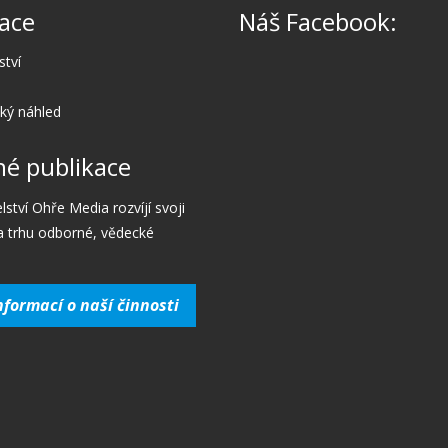
ace
Náš Facebook:
ství
cký náhled
é publikace
lství Ohře Media rozvíjí svoji
a trhu odborné, vědecké
nformací o naší činnosti