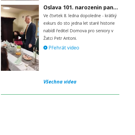
Oslava 101. narozenin paní Věry Skořepové
Ve čtvrtek 8. ledna dopoledne - krátký
exkurs do sto jedna let staré historie
nabídl ředitel Domova pro seniory v
Žatci Petr Antoni.
Přehrát video
Všechna videa