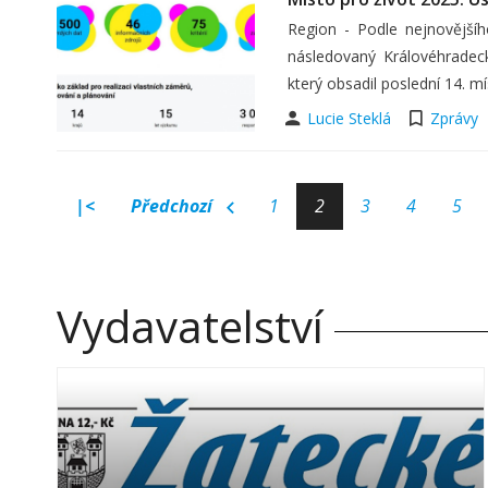
Region - Podle nejnovějšíh
následovaný Královéhradec
který obsadil poslední 14. 
Lucie Steklá
Zprávy
|<
Předchozí
1
2
3
4
5
Vydavatelství