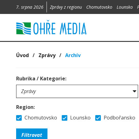
7. srpna 2026
Zprávy z regionu
Chomutovsko
Lounsko
Úvod
/
Zprávy
/
Archív
Rubrika / Kategorie:
Region:
Chomutovsko
Lounsko
Podbořansko