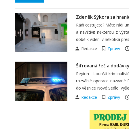
Zdeněk Sýkora za hrani
Rádi cestujete? Máte rádi u
a navštívit některou z výs
době k vidění v několika pres
Redakce
Zprávy
Šifrovaná řeč a dodávky 
Region - Lounští kriminalist
rozsáhlé operace nazvané RE
do věznice Nové Sedlo. Vyše
Redakce
Zprávy