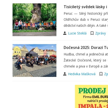
Tisíciletý svědek lásky 
Peruc — Silný historický př
Oldřichův dub v Peruci star
dědictví našich dějin. A také
Lucie Steklá
Zprávy
Dočesná 2025: Dorazí Tu
Hudba, chmel a jedinečná at
Žatecké Dočesné, který se u
chmele a piva v Evropě a zár
Hedvika Mašková
Zp