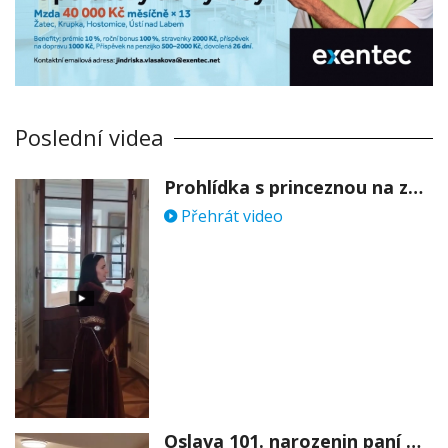
Poslední videa
Prohlídka s princeznou na zámku Stekník
Přehrát video
Oslava 101. narozenin paní Věry Skořepové