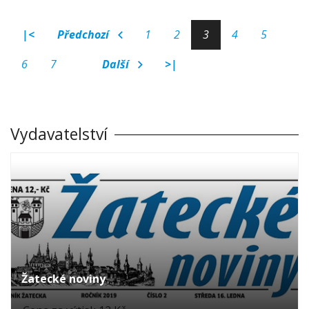
|<
Předchozí
1
2
3
4
5
6
7
Další
>|
Vydavatelství
Žatecké noviny