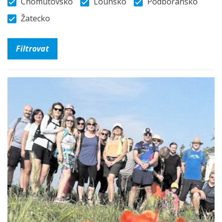
Chomutovsko
Lounsko
Podbořansko
Žatecko