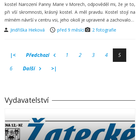
kostel Narození Panny Marie v Morech, odpověděl mi, že je to,
při vší skromnosti, krásný kostel. A měl pravdu. Kostel stojí na
mírném návrší v centru vsi, jeho okolí je upravené a zachovalo…
Jindřiška Hieková
před 9 měsíci
2 fotografie
|<
Předchozí
1
2
3
4
5
6
Další
>|
Vydavatelství