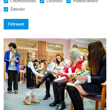
Chomutovsko
Lounsko
Podbořansko
Žatecko