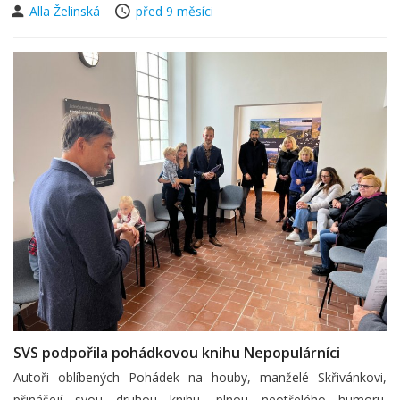
Alla Želinská
před 9 měsíci
SVS podpořila pohádkovou knihu Nepopulárníci
Autoři oblíbených Pohádek na houby, manželé Skřivánkovi,
přinášejí svou druhou knihu, plnou neotřelého humoru.