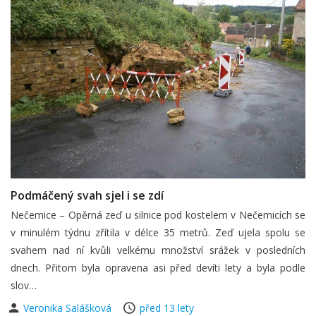
Podmáčený svah sjel i se zdí
Nečemice – Opěrná zeď u silnice pod kostelem v Nečemicích se
v minulém týdnu zřítila v délce 35 metrů. Zeď ujela spolu se
svahem nad ní kvůli velkému množství srážek v posledních
dnech. Přitom byla opravena asi před devíti lety a byla podle
slov…
Veronika Salášková
před 13 lety