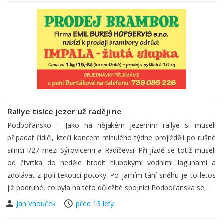
Rallye tisíce jezer už raději ne
Podbořansko – Jako na nějakém jezerním rallye si museli
připadat řidiči, kteří koncem minulého týdne projížděli po rušné
silnici I/27 mezi Sýrovicemi a Radíčevsí. Při jízdě se totiž museli
od čtvrtka do neděle brodit hlubokými vodními lagunami a
zdolávat z polí tekoucí potoky. Po jarním tání sněhu je to letos
již podruhé, co byla na této důležité spojnici Podbořanska se…
Jan Vnouček
před 13 lety