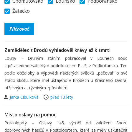
Chomutovsko
Lounsko
Podbořansko
Žatecko
Zemědělec z Brodů vyhladověl krávy až k smrti
Louny – Druhým stáním pokračoval v Lounech soud
s pětasedmdesátiletým podnikatelem P. S. z Podbořanska. Ten
podle obžaloby a výpovědi některých svědků „pečoval“ o své
stádo skotu, které měl ustájeno v Brodech u Krásného Dvora,
otřesným a trýznivým způsobem.
Jarka Cibulková
před 13 lety
Místo oslavy na pomoc
Postoloprty – Oslavy 145. výročí od založení Sboru
dobrovolných hasičů v Postoloprtech, které se měly uskutečnit