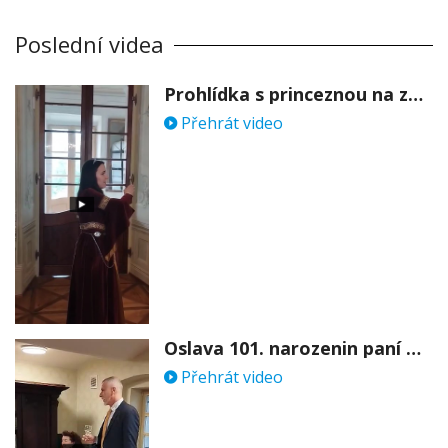
Poslední videa
Prohlídka s princeznou na zámku Stekník
Přehrát video
Oslava 101. narozenin paní Věry Skořepové
Přehrát video