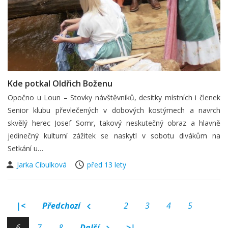
Kde potkal Oldřich Boženu
Opočno u Loun – Stovky návštěvníků, desítky místních i členek
Senior klubu převlečených v dobových kostýmech a navrch
skvělý herec Josef Somr, takový neskutečný obraz a hlavně
jedinečný kulturní zážitek se naskytl v sobotu divákům na
Setkání u…
Jarka Cibulková
před 13 lety
|<
Předchozí
2
3
4
5
6
7
8
Další
>|