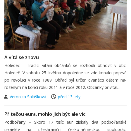
A vítá se znovu
Holedeč – Tradici vítání občánků se rozhodli obnovit v obci
Holedeč. V sobotu 25. května dopoledne se zde konalo poprvé
po revoluci v roce 1989. Obřad byl určen dvanácti dětem na-
rozeným na konci roku 2011 a v roce 2012. Občánky přivítal…
Veronika Salášková
před 13 lety
Přitečou eura, mohlo jich být ale víc
Podbořany – Skoro 17 tisíc eur získaly dva podbořanské
projekty na přeshraniční česko-německou spolupráci