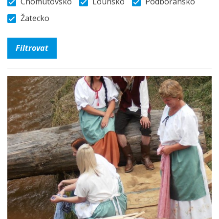
Chomutovsko
Lounsko
Podbořansko
Žatecko