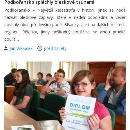
Podbořansko spláchly bleskové tsunami
Podbořansko – Největší katastrofa v historii! Jinak se nedá
nazvat bleskové záplavy, které v neděli odpoledne a večer
postihly obce především podél Blšanky, ale i na dalších místech
regionu. Blšanka, jindy neškodný potůček, se vinou prudké
bouře…
Jan Vnouček
před 13 lety