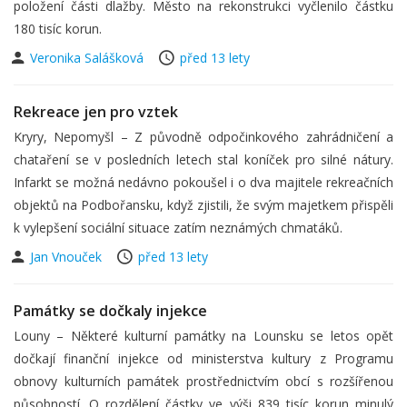
položení části dlažby. Město na rekonstrukci vyčlenilo částku
180 tisíc korun.
Veronika Salášková
před 13 lety
Rekreace jen pro vztek
Kryry, Nepomyšl – Z původně odpočinkového zahrádničení a
chataření se v posledních letech stal koníček pro silné nátury.
Infarkt se možná nedávno pokoušel i o dva majitele rekreačních
objektů na Podbořansku, když zjistili, že svým majetkem přispěli
k vylepšení sociální situace zatím neznámých chmatáků.
Jan Vnouček
před 13 lety
Památky se dočkaly injekce
Louny – Některé kulturní památky na Lounsku se letos opět
dočkají finanční injekce od ministerstva kultury z Programu
obnovy kulturních památek prostřednictvím obcí s rozšířenou
působností. O rozdělení částky ve výši 839 tisíc korun minulý