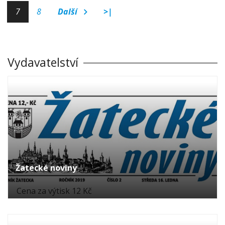
7
8
Další
>|
Vydavatelství
Žatecké noviny
Cena za výtisk 12 Kč