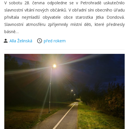
V sobotu 28. června odpoledne se v Petrohradě uskutečnilo
slavnostní vítání nových občánků. V obřadní síni obecního úřadu
přivítala nejmladší obyvatele obce starostka Jitka Dondová.
Slavnostní atmosféru zpříjemnily místní děti, které přednesly
básně…
Alla Želinská
před rokem