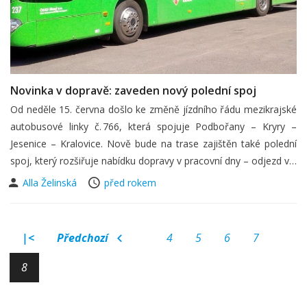
Novinka v dopravě: zaveden nový polední spoj
Od neděle 15. června došlo ke změně jízdního řádu mezikrajské
autobusové linky č. 766, která spojuje Podbořany – Kryry –
Jesenice – Kralovice. Nově bude na trase zajištěn také polední
spoj, který rozšiřuje nabídku dopravy v pracovní dny – odjezd v…
Alla Želinská
před rokem
|<
Předchozí
4
5
6
7
8