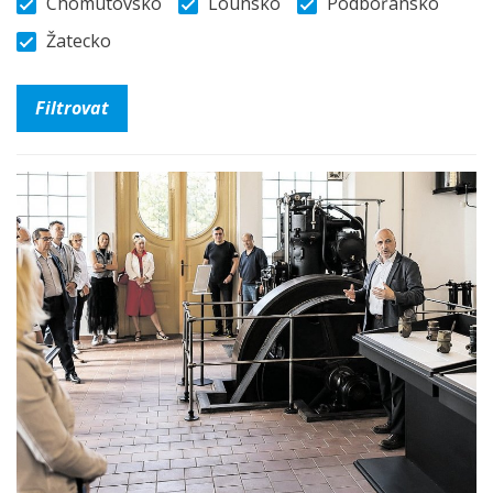
Chomutovsko
Lounsko
Podbořansko
Žatecko