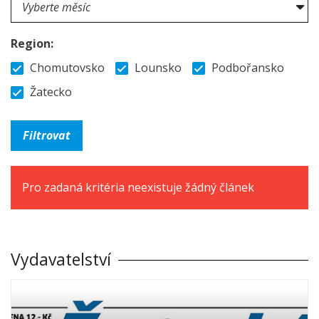
Region:
Chomutovsko
Lounsko
Podbořansko
Žatecko
Pro zadaná kritéria neexistuje žádný článek
Vydavatelství