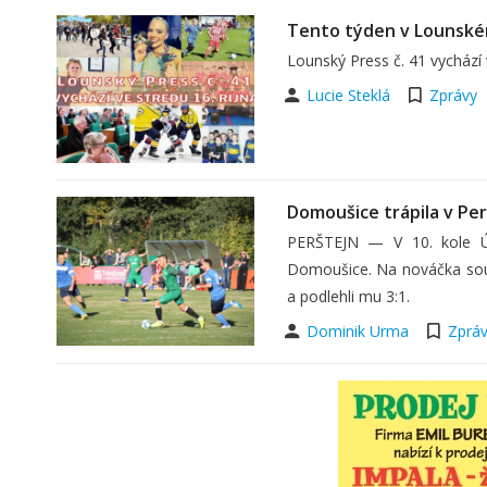
Tento týden v Lounské
Lounský Press č. 41 vychází 
Lucie Steklá
Zprávy
Domoušice trápila v Pe
PERŠTEJN — V 10. kole Úst
Domoušice. Na nováčka soutě
a podlehli mu 3:1.
Dominik Urma
Zprá