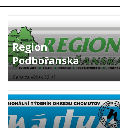
Region
Podbořanska
Cena za výtisk 12 Kč