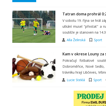
Tatran doma prohrál 0:
V sobotu 19. října se hrál z
utkání musel "přivstat" a 
soutěže je stanoven na 14.3
Alla Želinská
Sport
Kam v okrese Louny za
Pokračují fotbalové sout
Dobroměřice, Nové Sedlo, 
trávníku hrají Libčeves, Vrbn
Lucie Steklá
Sport