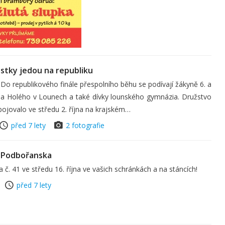
stky jedou na republiku
Do republikového finále přespolního běhu se podívají žákyně 6. a
opa Holého v Lounech a také dívky lounského gymnázia. Družstvo
bojovalo ve středu 2. října na krajském…
před 7 lety
2 fotografie
 Podbořanska
. 41 ve středu 16. října ve vašich schránkách a na stáncích!
před 7 lety