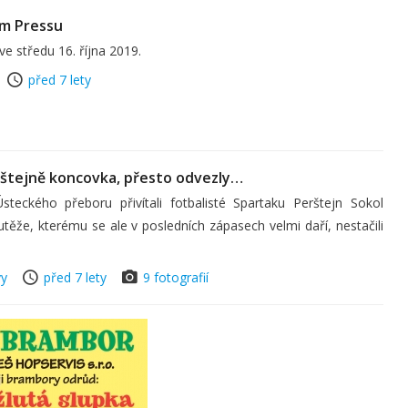
m Pressu
ve středu 16. října 2019.
před 7 lety
rštejně koncovka, přesto odvezly…
eckého přeboru přivítali fotbalisté Spartaku Perštejn Sokol
že, kterému se ale v posledních zápasech velmi daří, nestačili
vy
před 7 lety
9 fotografií