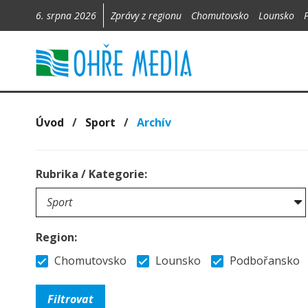
6. srpna 2026
Zprávy z regionu
Chomutovsko
Lounsko
Úvod
/
Sport
/
Archív
Rubrika / Kategorie:
Region:
Chomutovsko
Lounsko
Podbořansko