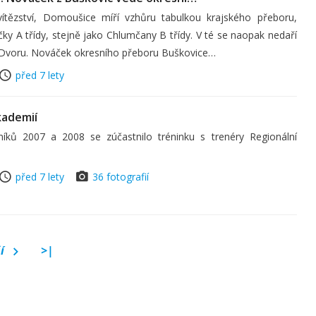
 vítězství, Domoušice míří vzhůru tabulkou krajského přeboru,
ky A třídy, stejně jako Chlumčany B třídy. V té se naopak nedaří
voru. Nováček okresního přeboru Buškovice…
před 7 lety
kademií
níků 2007 a 2008 se zúčastnilo tréninku s trenéry Regionální
před 7 lety
36 fotografií
ší
>|