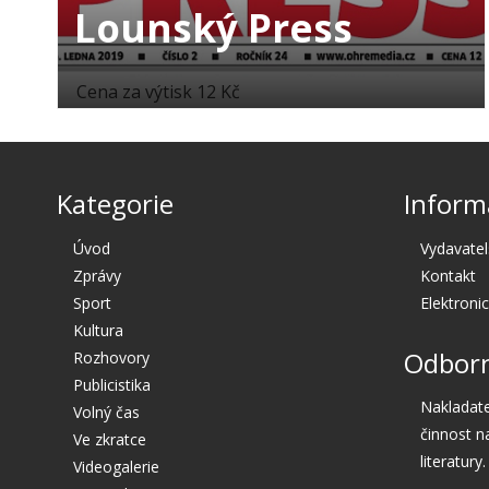
Lounský Press
Cena za výtisk 12 Kč
Kategorie
Inform
Úvod
Vydavatel
Zprávy
Kontakt
Sport
Elektroni
Kultura
Odborn
Rozhovory
Publicistika
Nakladate
Volný čas
činnost n
Ve zkratce
literatury.
Videogalerie