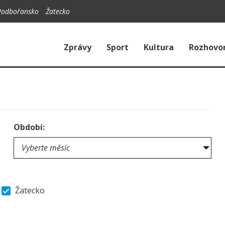
Podbořansko
Žatecko
Zprávy
Sport
Kultura
Rozhovo
Období:
Žatecko