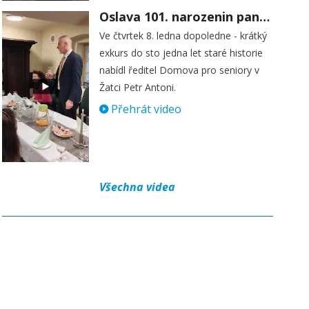
Oslava 101. narozenin paní Věry Skořepové
Ve čtvrtek 8. ledna dopoledne - krátký
exkurs do sto jedna let staré historie
nabídl ředitel Domova pro seniory v
Žatci Petr Antoni.
Přehrát video
Všechna videa