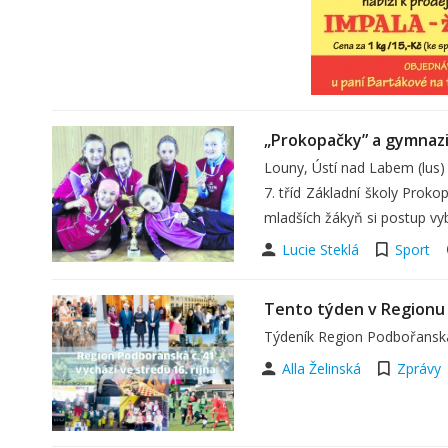
„Prokopačky” a gymnazi
Louny, Ústí nad Labem (lus) 
7. tříd Základní školy Prok
mladších žákyň si postup vy
Lucie Steklá
Sport
Tento týden v Regionu
Týdeník Region Podbořanska č
Alla Želinská
Zprávy