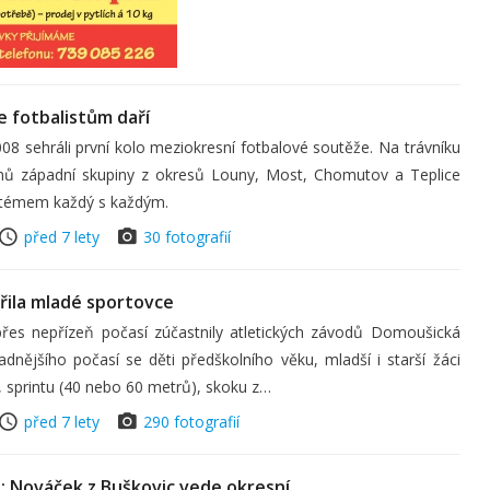
e fotbalistům daří
08 sehráli první kolo meziokresní fotbalové soutěže. Na trávníku
ýmů západní skupiny z okresů Louny, Most, Chomutov a Teplice
systémem každý s každým.
před 7 lety
30 fotografií
řila mladé sportovce
 přes nepřízeň počasí zúčastnily atletických závodů Domoušická
adnějšího počasí se děti předškolního věku, mladší i starší žáci
h, sprintu (40 nebo 60 metrů), skoku z…
před 7 lety
290 fotografií
u: Nováček z Buškovic vede okresní…