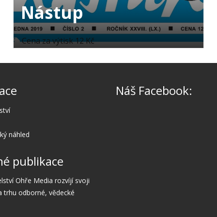
Nástup
Cena za výtisk 12 Kč
ace
Náš Facebook:
ství
cký náhled
é publikace
lství Ohře Media rozvíjí svoji
a trhu odborné, vědecké