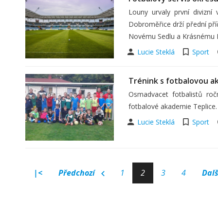
Louny urvaly první divizní
Dobroměřice drží přední příč
Novému Sedlu a Krásnému D
Lucie Steklá
Sport
Trénink s fotbalovou a
Osmadvacet fotbalistů roč
fotbalové akademie Teplice.
Lucie Steklá
Sport
|<
Předchozí
1
2
3
4
Dal