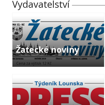
Vydavatelství
Žatecké noviny
Cena za výtisk 12 Kč