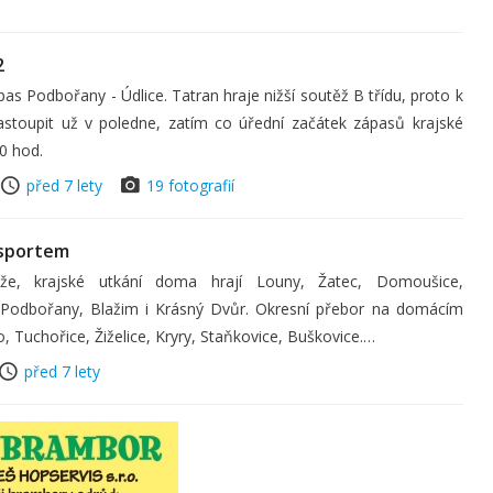
2
ápas Podbořany - Údlice. Tatran hraje nižší soutěž B třídu, proto k
nastoupit už v poledne, zatím co úřední začátek zápasů krajské
0 hod.
před 7 lety
19 fotografií
 sportem
ěže, krajské utkání doma hrají Louny, Žatec, Domoušice,
Podbořany, Blažim i Krásný Dvůr. Okresní přebor na domácím
o, Tuchořice, Žiželice, Kryry, Staňkovice, Buškovice.…
před 7 lety