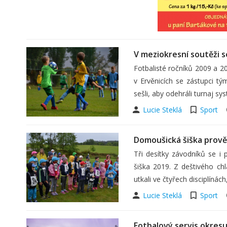
V meziokresní soutěži s
Fotbalisté ročníků 2009 a 20
v Ervěnicích se zástupci t
sešli, aby odehráli turnaj 
Lucie Steklá
Sport
Domoušická šiška prově
Tři desítky závodníků se i
šiška 2019. Z deštivého chl
utkali ve čtyřech disciplínác
Lucie Steklá
Sport
Fotbalový servis okres