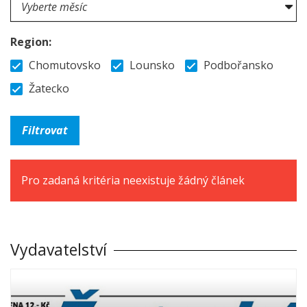
Region:
Chomutovsko
Lounsko
Podbořansko
Žatecko
Pro zadaná kritéria neexistuje žádný článek
Vydavatelství