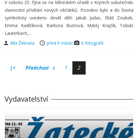
V sobotu 25. října se na Městském úřadě v Kryrech uskutečnilo
slavnostní přivítání nových občánků. Pozváno bylo a do života
symbolicky uvedeno devět dětí: Jakub Judas, Eliáš Zoubek,
Emma Kadlčíková, Barbora Bustová, Matěj Krajčík, Tobiáš
Lauterbach,…
Alla Želinská
před 9 měsíci
6 fotografií
|<
Předchozí
1
2
Vydavatelství