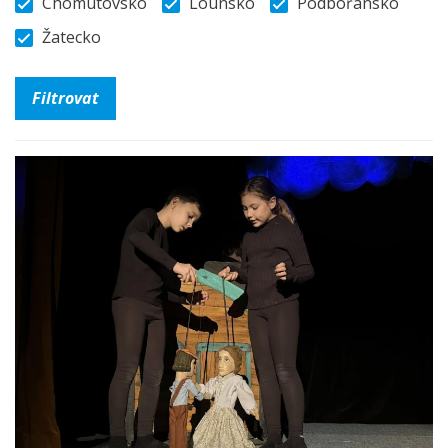
Chomutovsko
Lounsko
Podbořansko
Žatecko