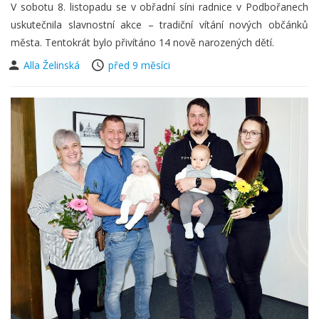
V sobotu 8. listopadu se v obřadní síni radnice v Podbořanech
uskutečnila slavnostní akce – tradiční vítání nových občánků
města. Tentokrát bylo přivítáno 14 nově narozených dětí.
Alla Želinská
před 9 měsíci