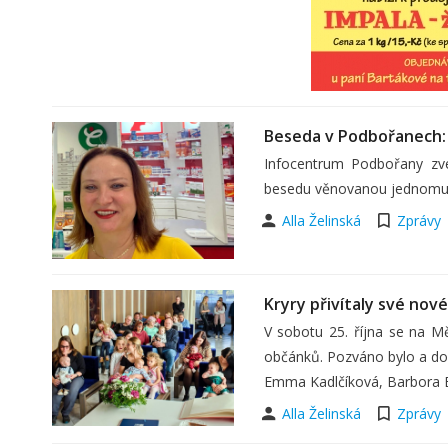
Beseda v Podbořanech: 
Infocentrum Podbořany zv
besedu věnovanou jednomu z 
Alla Želinská
Zprávy
Kryry přivítaly své nov
V sobotu 25. října se na Mě
občánků. Pozváno bylo a do 
Emma Kadlčíková, Barbora B
Alla Želinská
Zprávy