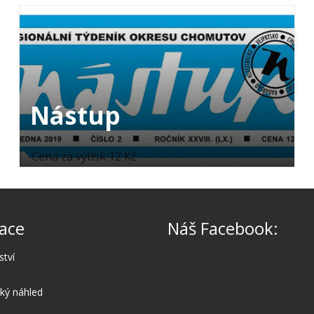
Nástup
Cena za výtisk 12 Kč
ace
Náš Facebook:
ství
cký náhled