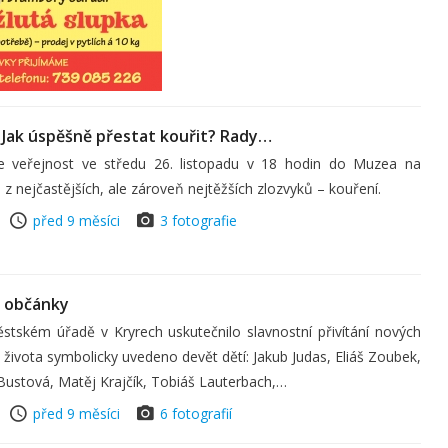
Jak úspěšně přestat kouřit? Rady…
e veřejnost ve středu 26. listopadu v 18 hodin do Muzea na
nejčastějších, ale zároveň nejtěžších zlozvyků – kouření.
před 9 měsíci
3 fotografie
é občánky
stském úřadě v Kryrech uskutečnilo slavnostní přivítání nových
života symbolicky uvedeno devět dětí: Jakub Judas, Eliáš Zoubek,
ustová, Matěj Krajčík, Tobiáš Lauterbach,…
před 9 měsíci
6 fotografií