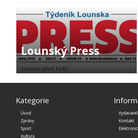
Lounský Press
Cena za výtisk 12 Kč
Kategorie
Inform
Úvod
Vydavatel
Zprávy
Kontakt
Sport
Elektroni
Kultura