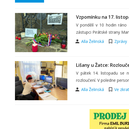
Vzpomínku na 17. listopad
V pondělí v 10 hodin ráno z
zástupci Pirátské strany Mar
Alla Želinská
Zprávy
Lišany u Žatce: Rozlouče
V pátek 14. listopadu se n
rozloučení. V poledne personá
Alla Želinská
Ve zkra