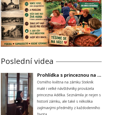
Poslední videa
Prohlídka s princeznou na zámku Stekník
Osmého května na zámku Stekník
malé i velké návštěvníky provázela
princezna Adélka. Seznámila je nejen s
historií zámku, ale také s několika
zajímavými předměty z každodenního
života.