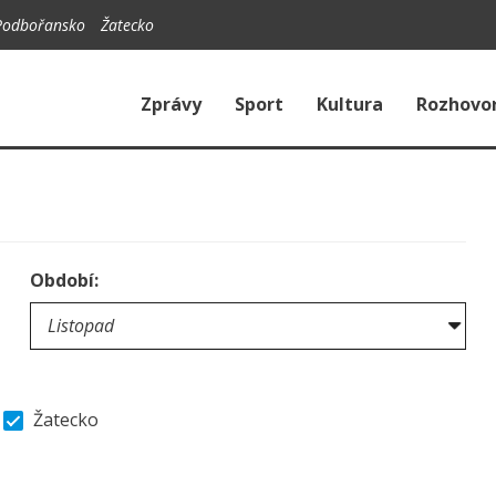
Podbořansko
Žatecko
Zprávy
Sport
Kultura
Rozhovo
Období:
Žatecko