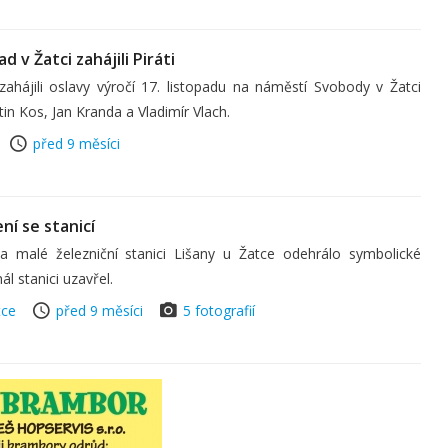
 v Žatci zahájili Piráti
ahájili oslavy výročí 17. listopadu na náměstí Svobody v Žatci
tin Kos, Jan Kranda a Vladimír Vlach.
před 9 měsíci
ní se stanicí
a malé železniční stanici Lišany u Žatce odehrálo symbolické
l stanici uzavřel.
tce
před 9 měsíci
5 fotografií