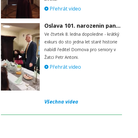
Přehrát video
Oslava 101. narozenin paní Věry Skořepové
Ve čtvrtek 8. ledna dopoledne - krátký
exkurs do sto jedna let staré historie
nabídl ředitel Domova pro seniory v
Žatci Petr Antoni.
Přehrát video
Všechna videa