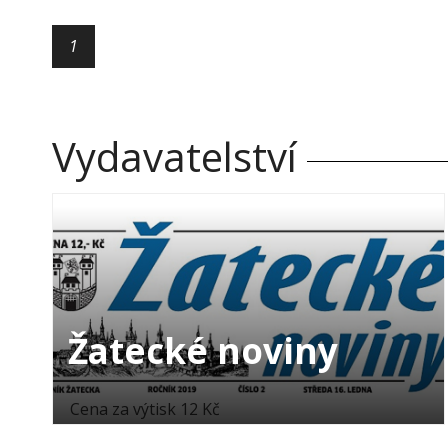
1
Vydavatelství
Žatecké noviny
Cena za výtisk 12 Kč