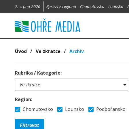
7. srpna 2026
Zprávy z regionu
Chomutovsko
Lounsko
Úvod
/
Ve zkratce
/
Archív
Rubrika / Kategorie:
Region:
Chomutovsko
Lounsko
Podbořansko