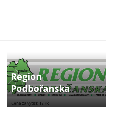
Region
Podbořanska
Cena za výtisk 12 Kč