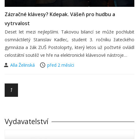
Zázračné klávesy? Kdepak. Vášeň pro hudbu a
vytrvalost
Deset let mezi nejlepšími. Takovou bilancí se může pochlubit
osmnáctiletý Stanislav Kadlec, student 3. ročníku žateckého
gymnázia a žák ZUŠ Postoloprty, který letos už počtvrté ovládl
celostátní soutěž ve hře na elektronické klávesové nástroje…
Alla Želinská
před 2 měsíci
1
Vydavatelství