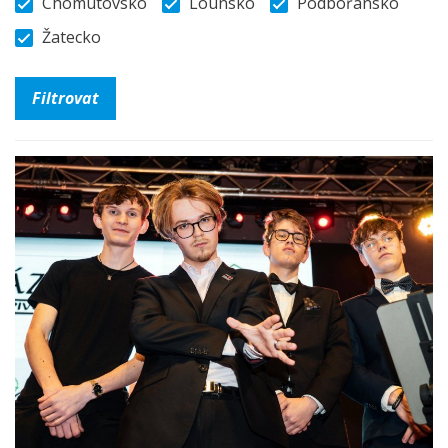
Chomutovsko
Lounsko
Podbořansko
Žatecko