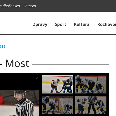
Podbořansko
Žatecko
Zprávy
Sport
Kultura
Rozhovo
ost
 - Most