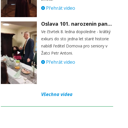
Přehrát video
Oslava 101. narozenin paní Věry Skořepové
Ve čtvrtek 8. ledna dopoledne - krátký
exkurs do sto jedna let staré historie
nabídl ředitel Domova pro seniory v
Žatci Petr Antoni.
Přehrát video
Všechna videa