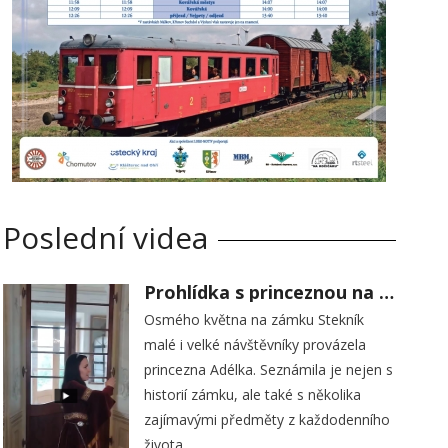
Poslední videa
Prohlídka s princeznou na zámku Stekník
Osmého května na zámku Stekník
malé i velké návštěvníky provázela
princezna Adélka. Seznámila je nejen s
historií zámku, ale také s několika
zajímavými předměty z každodenního
života.