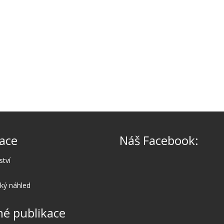
ace
Náš Facebook:
ství
cký náhled
é publikace