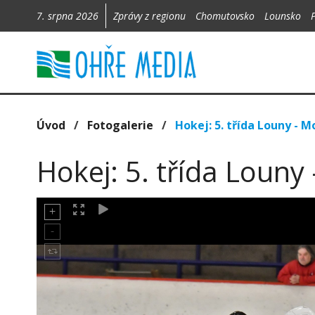
7. srpna 2026
Zprávy z regionu
Chomutovsko
Lounsko
Úvod
/
Fotogalerie
/
Hokej: 5. třída Louny - M
Hokej: 5. třída Louny