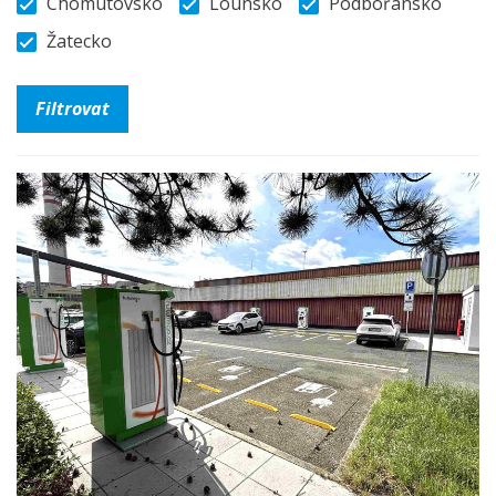
Chomutovsko
Lounsko
Podbořansko
Žatecko