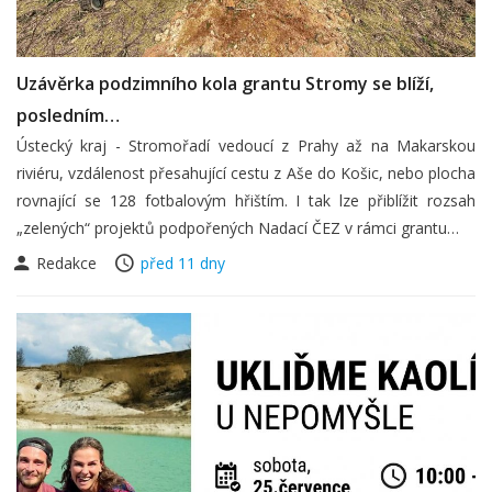
Uzávěrka podzimního kola grantu Stromy se blíží,
posledním…
Ústecký kraj - Stromořadí vedoucí z Prahy až na Makarskou
riviéru, vzdálenost přesahující cestu z Aše do Košic, nebo plocha
rovnající se 128 fotbalovým hřištím. I tak lze přiblížit rozsah
„zelených“ projektů podpořených Nadací ČEZ v rámci grantu…
Redakce
před 11 dny