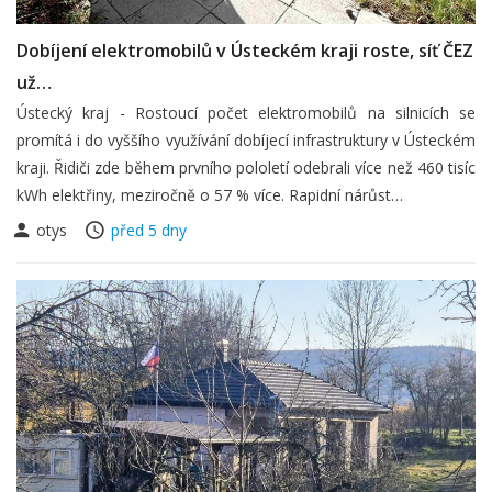
Dobíjení elektromobilů v Ústeckém kraji roste, síť ČEZ
už…
Ústecký kraj - Rostoucí počet elektromobilů na silnicích se
promítá i do vyššího využívání dobíjecí infrastruktury v Ústeckém
kraji. Řidiči zde během prvního pololetí odebrali více než 460 tisíc
kWh elektřiny, meziročně o 57 % více. Rapidní nárůst…
otys
před 5 dny