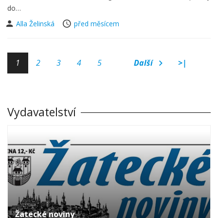
do…
Alla Želinská
před měsícem
1
2
3
4
5
Další
>|
Vydavatelství
Žatecké noviny