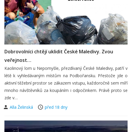
Dobrovolníci chtějí uklidit České Maledivy. Zvou
veřejnost…
Kaolinový lom u Nepomyšle, přezdívaný České Maledivy, patří v
létě k vyhledávaným místům na Podbořansku. Přestože jde o
aktivní těžební prostor se zákazem vstupu, každoročně sem míří
mnoho návštěvníků za koupáním i odpočinkem. Právě proto se
zde v…
Alla Želinská
před 18 dny