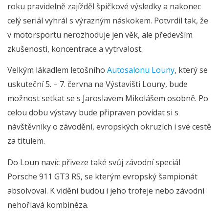
roku pravidelně zajížděl špičkové výsledky a nakonec
celý seriál vyhrál s výrazným náskokem. Potvrdil tak, že
v motorsportu nerozhoduje jen věk, ale především
zkušenosti, koncentrace a vytrvalost.
Velkým lákadlem letošního
Autosalonu Louny
, který se
uskuteční 5. – 7. června na Výstavišti Louny, bude
možnost setkat se s Jaroslavem Mikolášem osobně. Po
celou dobu výstavy bude připraven povídat si s
návštěvníky o závodění, evropských okruzích i své cestě
za titulem.
Do Loun navíc přiveze také svůj závodní speciál
Porsche 911 GT3 RS, se kterým evropský šampionát
absolvoval. K vidění budou i jeho trofeje nebo závodní
nehořlavá kombinéza.