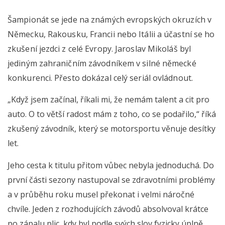
Šampionát se jede na známých evropských okruzích v
Německu, Rakousku, Francii nebo Itálii a účastní se ho
zkušení jezdci z celé Evropy. Jaroslav Mikoláš byl
jediným zahraničním závodníkem v silné německé
konkurenci. Přesto dokázal celý seriál ovládnout.
„Když jsem začínal, říkali mi, že nemám talent a cit pro
auto. O to větší radost mám z toho, co se podařilo,“ říká
zkušený závodník, který se motorsportu věnuje desítky
let.
Jeho cesta k titulu přitom vůbec nebyla jednoduchá. Do
první části sezony nastupoval se zdravotními problémy
a v průběhu roku musel překonat i velmi náročné
chvíle. Jeden z rozhodujících závodů absolvoval krátce
po zápalu plic, kdy byl podle svých slov fyzicky úplně