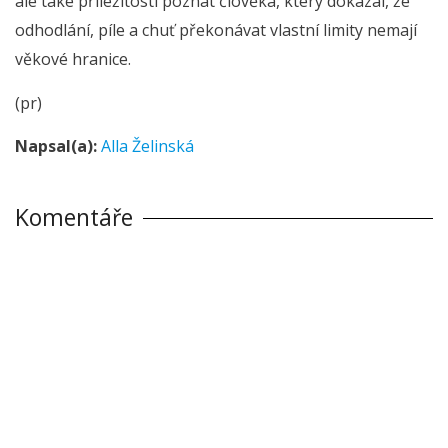
ale také příležitostí poznat člověka, který dokázal, že
odhodlání, píle a chuť překonávat vlastní limity nemají
věkové hranice.
(pr)
Napsal(a):
Alla Želinská
Komentáře