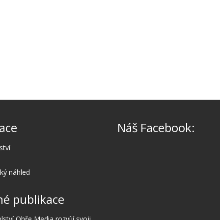
ace
Náš Facebook:
ství
cký náhled
é publikace
lství Ohře Media rozvíjí svoji