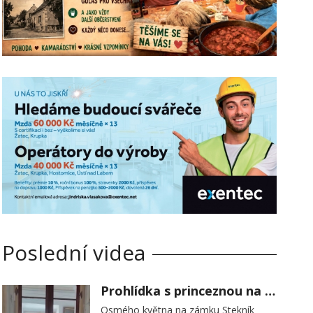
Poslední videa
Prohlídka s princeznou na zámku Stekník
Osmého května na zámku Stekník