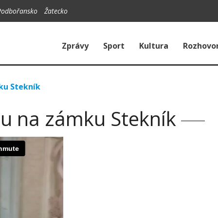
Podbořansko
Žatecko
Zprávy
Sport
Kultura
Rozhovo
ku Stekník
ou na zámku Stekník