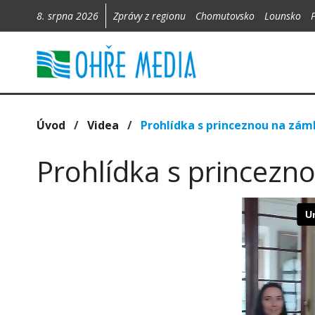
8. srpna 2026
Zprávy z regionu
Chomutovsko
Lounsko
Úvod
/
Videa
/
Prohlídka s princeznou na zám
Prohlídka s princezn