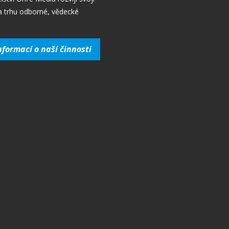
a trhu odborné, vědecké
nformací o naší činnosti