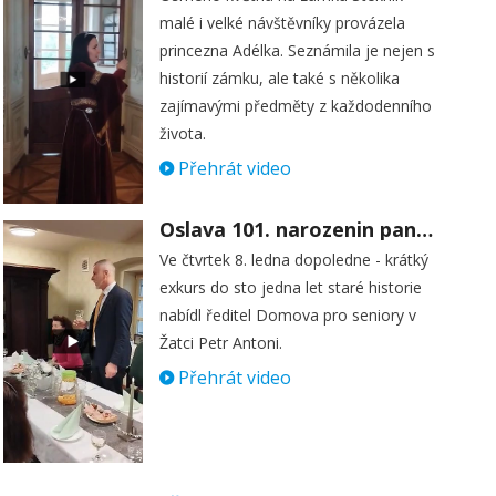
malé i velké návštěvníky provázela
princezna Adélka. Seznámila je nejen s
historií zámku, ale také s několika
zajímavými předměty z každodenního
života.
Přehrát video
Oslava 101. narozenin paní Věry Skořepové
Ve čtvrtek 8. ledna dopoledne - krátký
exkurs do sto jedna let staré historie
nabídl ředitel Domova pro seniory v
Žatci Petr Antoni.
Přehrát video