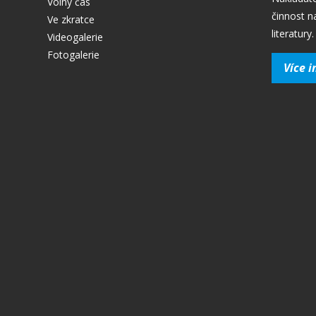
Volný čas
činnost n
Ve zkratce
literatury.
Videogalerie
Fotogalerie
Více i