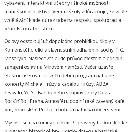
vybavení, interaktivní učebny i široké možnosti
mimoškolních aktivit. Vedení školy zdůrazňuje, že vedle
vzdělávání klade důraz také na respekt, spolupráci a
přátelskou atmosféru.
Oslavy odstartují už dopoledne prohlídkou školy v
Komenského ulici a slavnostním odhalením sochy T. G.
Masaryka. Následovat bude průvod městem a oficiální
zahájení oslav na Mírovém náměstí. Večer uzavře
efektní laserová show. Hudební program nabídne
koncerty Michala Hrůzy s kapelou Hrůzy, ABBA
revivalu, Yo Yo Bandu nebo skupiny Crazy Dogs
Rock'n'Roll Praha. Atmosféru doplní také závěsný kafe
bar, hrací skříň Praha či bohatá nabídka občerstvení.
Myslelo se i na rodiny s dětmi. Připraveny budou dětské
programy, historické hry, ukázky dravců a hasičské