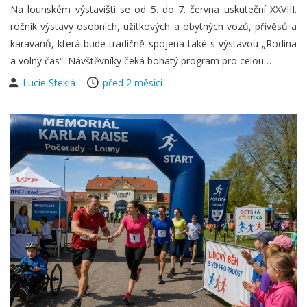
Na lounském výstavišti se od 5. do 7. června uskuteční XXVIII.
ročník výstavy osobních, užitkových a obytných vozů, přívěsů a
karavanů, která bude tradičně spojena také s výstavou „Rodina
a volný čas“. Návštěvníky čeká bohatý program pro celou…
Lucie Steklá
před 2 měsíci