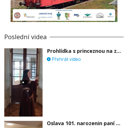
Poslední videa
Prohlídka s princeznou na zámku Stekník
Přehrát video
Oslava 101. narozenin paní Věry Skořepové