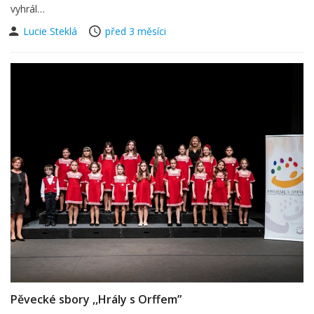
vyhrál…
Lucie Steklá
před 3 měsíci
Pěvecké sbory ,,Hrály s Orffem”