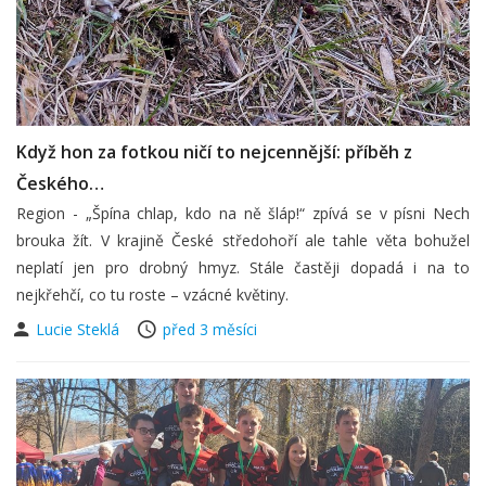
Když hon za fotkou ničí to nejcennější: příběh z
Českého…
Region - „Špína chlap, kdo na ně šláp!“ zpívá se v písni Nech
brouka žít. V krajině České středohoří ale tahle věta bohužel
neplatí jen pro drobný hmyz. Stále častěji dopadá i na to
nejkřehčí, co tu roste – vzácné květiny.
Lucie Steklá
před 3 měsíci