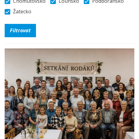
Chomutovsko
Lounsko
Podbořansko
Žatecko