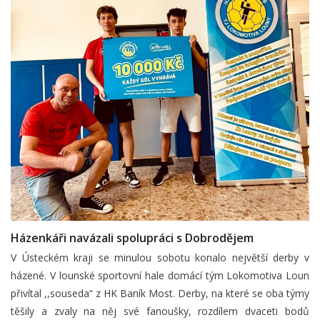
Házenkáři navázali spolupráci s Dobrodějem
V Ústeckém kraji se minulou sobotu konalo největší derby v
házené. V lounské sportovní hale domácí tým Lokomotiva Loun
přivítal ,,souseda“ z HK Baník Most. Derby, na které se oba týmy
těšily a zvaly na něj své fanoušky, rozdílem dvaceti bodů