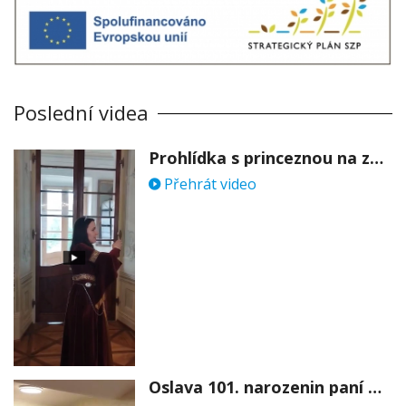
Poslední videa
Prohlídka s princeznou na zámku Stekník
Přehrát video
Oslava 101. narozenin paní Věry Skořepové