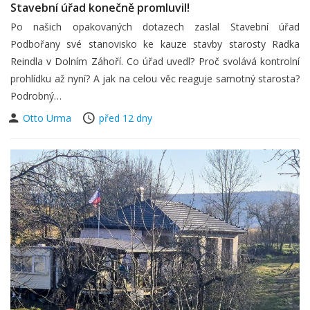
Stavební úřad konečně promluvil!
Po našich opakovaných dotazech zaslal Stavební úřad
Podbořany své stanovisko ke kauze stavby starosty Radka
Reindla v Dolním Záhoří. Co úřad uvedl? Proč svolává kontrolní
prohlídku až nyní? A jak na celou věc reaguje samotný starosta?
Podrobný…
Otto Urma
před 12 dny