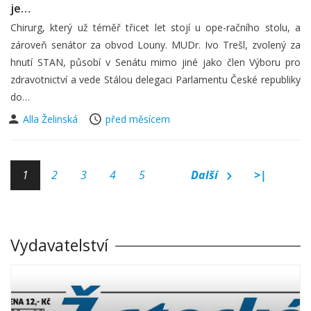
je…
Chirurg, který už téměř třicet let stojí u ope-račního stolu, a
zároveň senátor za obvod Louny. MUDr. Ivo Trešl, zvolený za
hnutí STAN, působí v Senátu mimo jiné jako člen Výboru pro
zdravotnictví a vede Stálou delegaci Parlamentu České republiky
do…
Alla Želinská
před měsícem
1
2
3
4
5
Další
>|
Vydavatelství