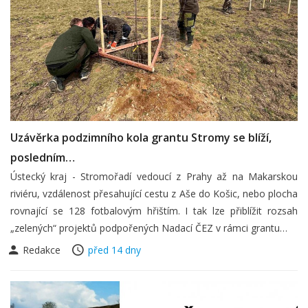
Uzávěrka podzimního kola grantu Stromy se blíží,
posledním…
Ústecký kraj - Stromořadí vedoucí z Prahy až na Makarskou
riviéru, vzdálenost přesahující cestu z Aše do Košic, nebo plocha
rovnající se 128 fotbalovým hřištím. I tak lze přiblížit rozsah
„zelených“ projektů podpořených Nadací ČEZ v rámci grantu…
Redakce
před 14 dny