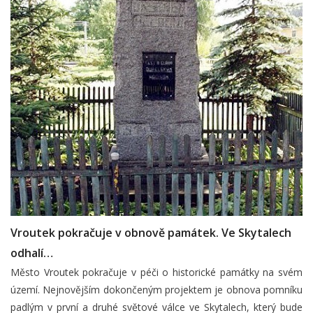
Vroutek pokračuje v obnově památek. Ve Skytalech
odhalí…
Město Vroutek pokračuje v péči o historické památky na svém
území. Nejnovějším dokončeným projektem je obnova pomníku
padlým v první a druhé světové válce ve Skytalech, který bude