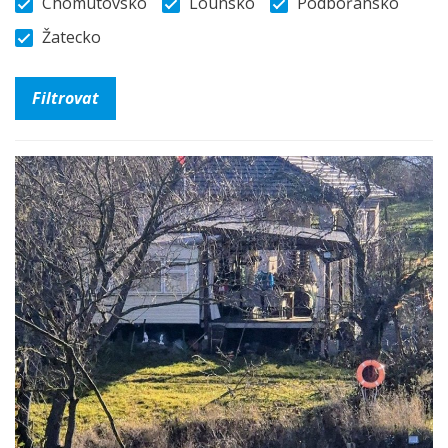
Chomutovsko
Lounsko
Podbořansko
Žatecko