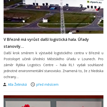
V Březně má vyrůst další logistická hala. Úřady
stanovily…
Další krok směrem k výstavbě logistického centra v Březně u
Postoloprt učinili úředníci Městského úřadu v Lounech. Pro
záměr Rybka Logistics Centre – hala RL1 vydali souhlasné
jednotné environmentální stanovisko. Znamená to, že z hlediska
ochrany…
Alla Želinská
před měsícem