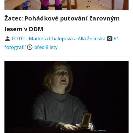
Žatec: Pohádkové putování čarovným
lesem v DDM
FOTO - Markéta Chalupová a Alla Želinská
61
fotografií
před 8 lety