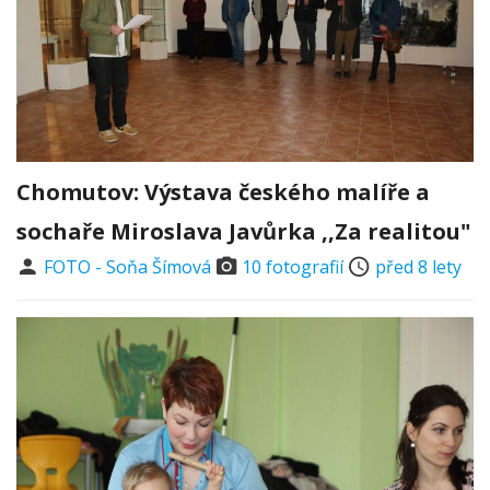
Chomutov: Výstava českého malíře a
sochaře Miroslava Javůrka ,,Za realitou"
FOTO - Soňa Šímová
10 fotografií
před 8 lety