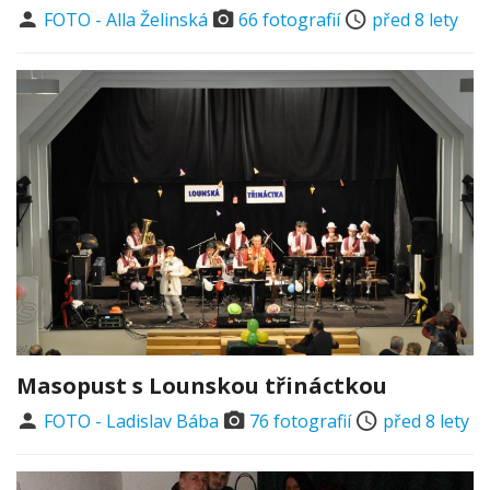
FOTO - Alla Želinská
66 fotografií
před 8 lety
Masopust s Lounskou třináctkou
FOTO - Ladislav Bába
76 fotografií
před 8 lety