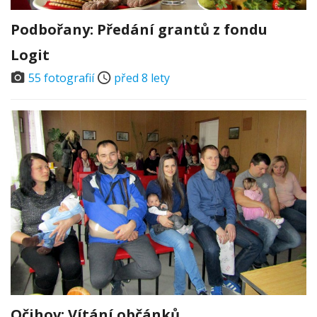
Podbořany: Předání grantů z fondu
Logit
55 fotografií
před 8 lety
Očihov: Vítání občánků