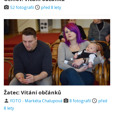
52 fotografií
před 8 lety
Žatec: Vítání občánků
FOTO - Markéta Chalupová
8 fotografií
před
8 lety