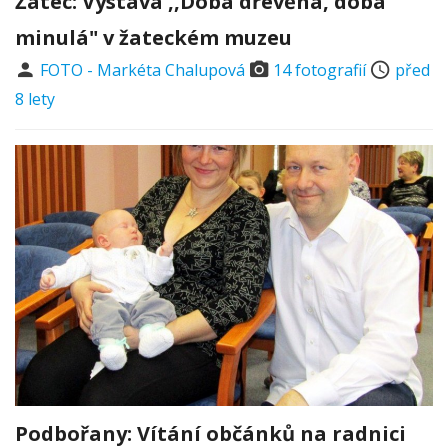
Žatec: Výstava ,,Doba dřevěná, doba
minulá" v žateckém muzeu
FOTO - Markéta Chalupová
14 fotografií
před
8 lety
Podbořany: Vítání občánků na radnici