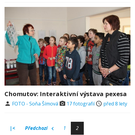
Chomutov: Interaktivní výstava pexesa
FOTO - Soňa Šímová
17 fotografií
před 8 lety
|<
Předchozí
1
2