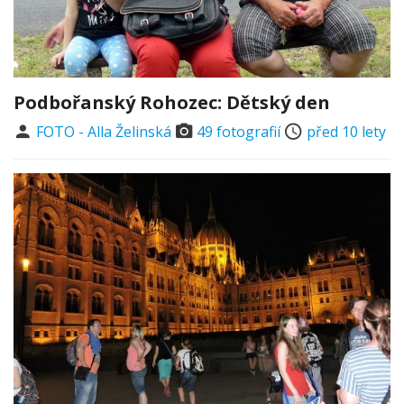
Podbořanský Rohozec: Dětský den
FOTO - Alla Želinská
49 fotografií
před 10 lety