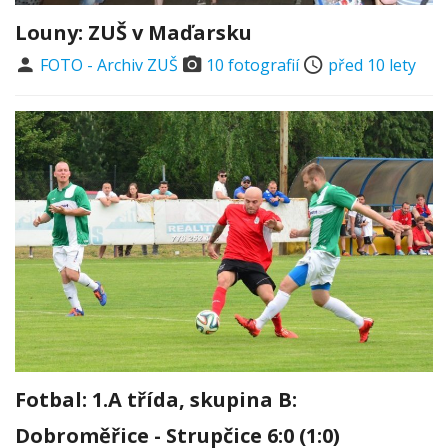
Louny: ZUŠ v Maďarsku
FOTO - Archiv ZUŠ
10 fotografií
před 10 lety
Fotbal: 1.A třída, skupina B:
Dobroměřice - Strupčice 6:0 (1:0)