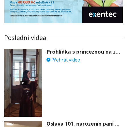
Poslední videa
Prohlídka s princeznou na zámku Stekník
Přehrát video
Oslava 101. narozenin paní Věry Skořepové