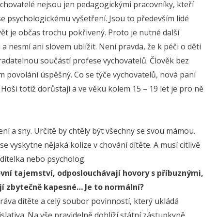
ychovatelé nejsou jen pedagogickými pracovníky, kteří
 se psychologickému vyšetření. Jsou to především lidé
ět je občas trochu pokřivený. Proto je nutné další
a nesmí ani slovem ublížit. Není pravda, že k péči o děti
tradatelnou součástí profese vychovatelů. Člověk bez
 povolání úspěšný. Co se týče vychovatelů, nová paní
oši totiž dorůstají a ve věku kolem 15 – 19 let je pro ně
ápení a sny. Určitě by chtěly být všechny se svou mámou.
e vyskytne nějaká kolize v chování dítěte. A musí citlivě
ditelka nebo psycholog.
ovní tajemství, odposlouchávají hovory s příbuznými,
jí zbytečně kapesné… Je to normální?
ráva dítěte a celý soubor povinností, který ukládá
lativa. Na vše pravidelně dohlíží státní zástupkyně.