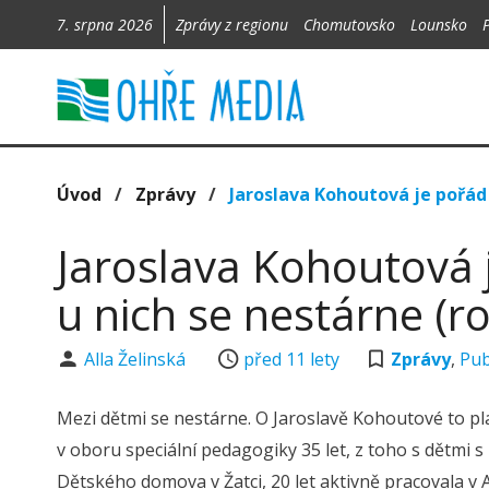
7. srpna 2026
Zprávy z regionu
Chomutovsko
Lounsko
Úvod
/
Zprávy
/
Jaroslava Kohoutová je pořád 
Jaroslava Kohoutová 
u nich se nestárne (r
Alla Želinská
před 11 lety
Zprávy
,
Pub
Mezi dětmi se nestárne. O Jaroslavě Kohoutové to pl
v oboru speciální pedagogiky 35 let, z toho s dětmi s
Dětského domova v Žatci, 20 let aktivně pracovala v 