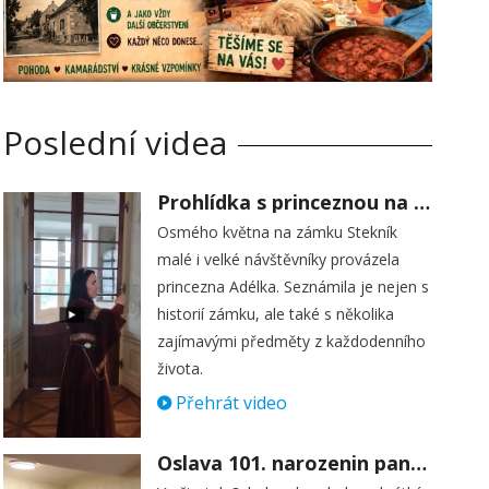
Poslední videa
Prohlídka s princeznou na zámku Stekník
Osmého května na zámku Stekník
malé i velké návštěvníky provázela
princezna Adélka. Seznámila je nejen s
historií zámku, ale také s několika
zajímavými předměty z každodenního
života.
Přehrát video
Oslava 101. narozenin paní Věry Skořepové