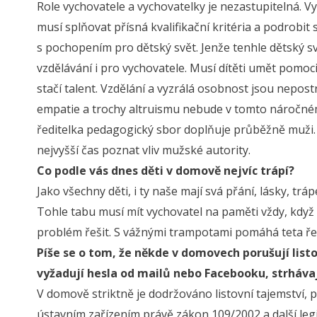
Role vychovatele a vychovatelky je nezastupitelná. V
musí splňovat přísná kvalifikační kritéria a podrobit
s pochopením pro dětský svět. Jenže tenhle dětský sv
vzdělávání i pro vychovatele. Musí dítěti umět pomoci 
stačí talent. Vzdělání a vyzrálá osobnost jsou nepos
empatie a trochy altruismu nebude v tomto náročném
ředitelka pedagogický sbor doplňuje průběžně muži. H
nejvyšší čas poznat vliv mužské autority.
Co podle vás dnes děti v domově nejvíc trápí?
Jako všechny děti, i ty naše mají svá přání, lásky, tr
Tohle tabu musí mít vychovatel na paměti vždy, když s
problém řešit. S vážnými trampotami pomáhá teta ře
Píše se o tom, že někde v domovech porušují list
vyžadují hesla od mailů nebo Facebooku, strháva
V domově striktně je dodržováno listovní tajemství, p
ústavním zařízením právě zákon 109/2002 a další legis