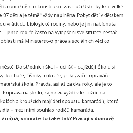
ětí a umožnění rekonstrukce zaslouží Ústecký kraj velké
 87 dětí a je téměř vždy naplněna. Pobyt dětí v dětském
u vrátit do biologické rodiny, nebo je jim nabídnuta
 – jenže rodiče často na vylepšení své situace nestačí.
 oblasti má Ministerstvo práce a sociálních věcí co
stě. Do středních škol – učilišť – dojíždějí. Školu si
, kuchaře, číšníky, cukráře, pokrývače, opraváře.
teřské škole. Pravda, asi až za dva roky, ale je to
Příprava na školu, zájmové vyžití v kroužcích a
školách a kroužcích mají děti spoustu kamarádů, které
vidla – mezi nimi souhlas rodičů kamaráda.
náročná, vnímáte to také tak? Pracují v domově