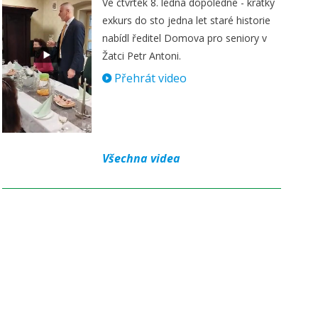
Ve čtvrtek 8. ledna dopoledne - krátký
exkurs do sto jedna let staré historie
nabídl ředitel Domova pro seniory v
Žatci Petr Antoni.
Přehrát video
Všechna videa