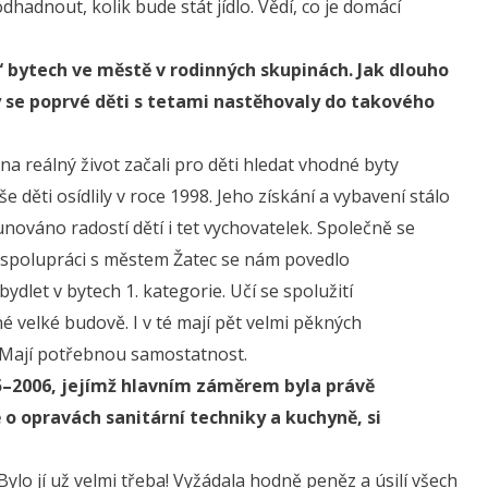
dhadnout, kolik bude stát jídlo. Vědí, co je domácí
 bytech ve městě v rodinných skupinách. Jak dlouho
y se poprvé děti s tetami nastěhovaly do takového
na reálný život začali pro děti hledat vhodné byty
děti osídlily v roce 1998. Jeho získání a vybavení stálo
nováno radostí dětí i tet vychovatelek. Společně se
 spolupráci s městem Žatec se nám povedlo
dlet v bytech 1. kategorie. Učí se spolužití
é velké budově. I v té mají pět velmi pěkných
 Mají potřebnou samostatnost.
05–2006, jejímž hlavním záměrem byla právě
 o opravách sanitární techniky a kuchyně, si
Bylo jí už velmi třeba! Vyžádala hodně peněz a úsilí všech