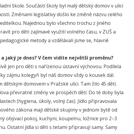
adní škole. Součástí školy byl malý dětský domov v ulici
nosti. Změnami legislativy došlo ke změně názvu celého
 ředitelkou. Najednou bylo všechno trochu z jiného
avit pro děti zajímavé využití volného času, v ZUŠ a
é pedagogické metody a vzdělávali jsme se, hlavně
a jaký je dnes? V čem vidíte největší proměnu?
ivě jen pro děti s nařízenou ústavní výchovou. Podílela
Díky zájmu kolegyň byl náš domov vždy o kousek dál.
m dětským domovem v Pražské ulici. Tam žilo 45 dětí.
slova převratné změny ve prospěch dětí. Do té doby byla
astech (hygiena, úkoly, volný čas). Jídlo připravovala
e nového zákona mají dětské skupiny v jednom bytě od
ený obývací pokoj, kuchyni, koupelnu, ložnice pro 2–3
. Ostatní jídla si děti s tetami připravují samy. Samy