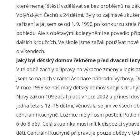
které nemají štěstí vzdělávat se bez problémů na zákl
Volyňských Čechů s 24 dětmi. Byly to zajímavé zkuše
zařízení a já jsem se od 1. 9. 1990 po konkurzu stala
pohledu. Ale s obětavými kolegyněmi se povedlo připr
dalších kroužcích. Ve škole jsme začali používat nov
o víkendech.
Jaký byl dětský domov řekněme před dvaceti lety 
V té době začaly přípravy na výrazné změny v legislat
jsem se na nich v rámci Asociace náhradní výchovy. 
V roce 1998 se náš malý dětský domov spojil s druhý
Nový zákon 109 začal platit v roce 2002 a přinesl do
jedna teta s 12–15 dětmi, věnovala se jim ve všech obl
centrální kuchyně. Ložnice měly i osm postelí. Podl
6 do 8 dětí. Celá skupinka musí mít k dispozici vybav
děti. Centrální kuchyně připravuje pouze obědy v týdnu