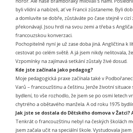
horor. Ale naše bramboráky milovali s námi. Poslední 
byli vlídní a nabízeli, ať ve Francii zůstaneme. Byli 
a domluvíte se dobře, zůstáváte po čase stejně v cizí
překonávají. Jsou hrdí na svou zemi a třeba s Angliča
francouzskou konverzaci.
Pochopitelně nyní je už zase doba jiná. Angličtina k lí
cestovat po celém světě. A já jsem nikdy nelitovala, 
Vzpomínky na zajímavá setkání zůstaly živé dosud.
Kde jste začínala jako pedagog?
Moje pedagogická praxe začínala také v Podbořanech.
Varů – francouzštinu a češtinu. Jenže životní situace
bydlení, to vše rozhodlo, že jsem se po osmi letech vr
chytrého a obětavého manžela. A od roku 1975 bydlí
Jak jste se dostala do Dětského domova v Žatci? A
Tenkrát o francouzštinu nebyl na českých školách mo
jsem začala učit na speciální škole. Vystudovala jse