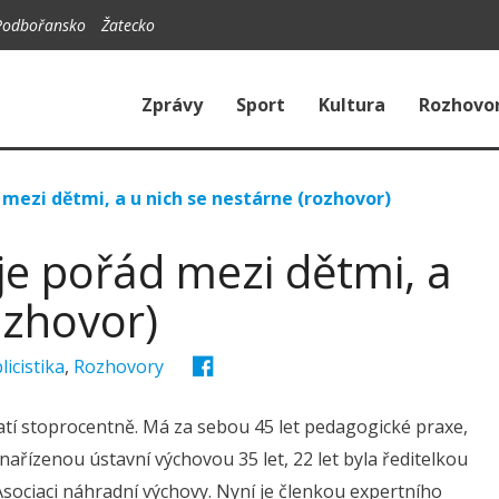
Podbořansko
Žatecko
Zprávy
Sport
Kultura
Rozhovo
mezi dětmi, a u nich se nestárne (rozhovor)
je pořád mezi dětmi, a
ozhovor)
licistika
,
Rozhovory
atí stoprocentně. Má za sebou 45 let pedagogické praxe,
 nařízenou ústavní výchovou 35 let, 22 let byla ředitelkou
Asociaci náhradní výchovy. Nyní je členkou expertního