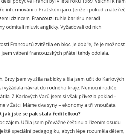
delší pobyt ve Francii byl v létě roku 1969. Všichni k nám
dobře informováni o Pražském jaru. Jenže i pokud znáte řeč
 zemi cizincem. Francouzi tuhle bariéru neradi
ny odmítali mluvit anglicky. Vyžadovali od nich
tosti Francouzů zvítězila en bloc. Je dobře, že je možnost
že jsem vábení francouzských přátel tehdy odolala.
 Brzy jsem využila nabídky a šla jsem učit do Karlových
 si vyžádala návrat do rodného kraje. Nemocní rodiče,
átila. Z Karlových Varů jsem si však přivezla poklad –
me v Žatci. Máme dva syny – ekonomy a tři vnoučata.
 jak jste se pak stala ředitelkou?
c zájem. Učila jsem převážně češtinu a řízením osudu
m ještě speciální pedagogiku, abych lépe rozuměla dětem,