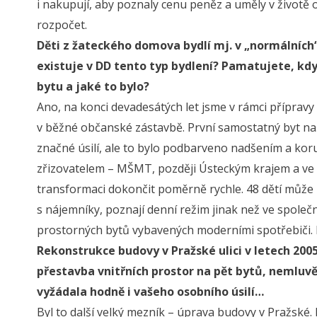
i nakupují, aby poznaly cenu peněz a uměly v životě o
rozpočet.
Děti z žateckého domova bydlí mj. v „normálních“
existuje v DD tento typ bydlení? Pamatujete, kd
bytu a jaké to bylo?
Ano, na konci devadesátých let jsme v rámci přípravy 
v běžné občanské zástavbě. První samostatný byt naše 
značné úsilí, ale to bylo podbarveno nadšením a koru
zřizovatelem – MŠMT, později Ústeckým krajem a ve
transformaci dokončit poměrně rychle. 48 dětí může by
s nájemníky, poznají denní režim jinak než ve společn
prostorných bytů vybavených moderními spotřebiči.
Rekonstrukce budovy v Pražské ulici v letech 20
přestavba vnitřních prostor na pět bytů, nemluvě
vyžádala hodně i vašeho osobního úsilí…
Byl to další velký mezník – úprava budovy v Pražské. 