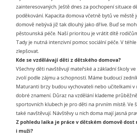
zainteresovaných. Ještě dnes za pochopení situace d
poděkování. Kapacita domova včetně bytů ve městě je
domově nebývá již tak dlouhý jako dříve. Buď se moho
pěstounská péče. Naší prioritou je vrátit dítě rodičům
Tady je nutná intenzivní pomoc sociální péče. V téhle
zlepšovat.
Kde se vzdělávají děti z dětského domova?
Všechny děti navštěvují mateřské a základní školy ve mě
zvolí podle zájmu a schopností. Máme budoucí zedníky
Maturanti brzy budou vychovateli nebo učitelkami v ma
dobré znamení. Důraz na vzdělání klademe průběžně. 
sportovních klubech je pro děti na prvním místě. Ve 
také navštěvují. Návštěvy u nich doma mají jasná pra
Z pohledu laika je práce v dětském domově dost 
i muži?