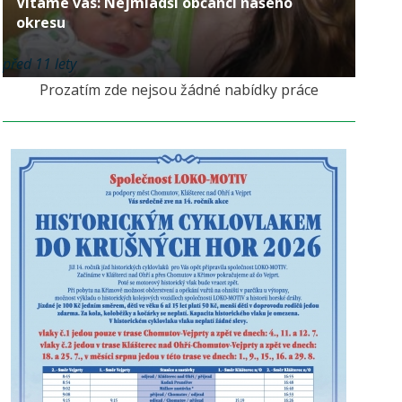
Vítáme vás: Nejmladší občánci našeho
okresu
před 11 lety
Prozatím zde nejsou žádné nabídky práce