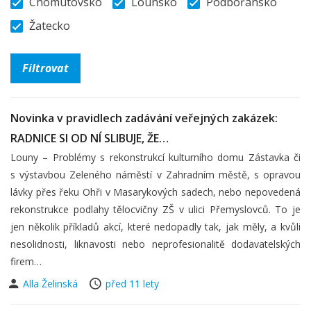
Chomutovsko
Lounsko
Podbořansko
Žatecko
Novinka v pravidlech zadávání veřejných zakázek:
RADNICE SI OD NÍ SLIBUJE, ŽE…
Louny – Problémy s rekonstrukcí kulturního domu Zástavka či
s výstavbou Zeleného náměstí v Zahradním městě, s opravou
lávky přes řeku Ohři v Masarykových sadech, nebo nepovedená
rekonstrukce podlahy tělocvičny ZŠ v ulici Přemyslovců. To je
jen několik příkladů akcí, které nedopadly tak, jak měly, a kvůli
nesolidnosti, liknavosti nebo neprofesionalitě dodavatelských
firem…
Alla Želinská
před 11 lety