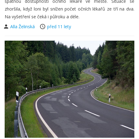
špatnou dostupností očního lékaře ve městě. Situace se
zhoršila, když loni byl snížen počet očních lékařů ze tří na dva.
Na vyšetření se čeká i půlroku a déle.
Alla Želinská
před 11 lety