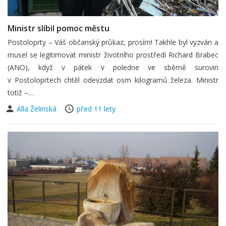
Ministr slíbil pomoc městu
Postoloprty – Váš občanský průkaz, prosím! Takhle byl vyzván a
musel se legitimovat ministr životního prostředí Richard Brabec
(ANO), když v pátek v poledne ve sběrně surovin
v Postoloprtech chtěl odevzdat osm kilogramů železa. Ministr
totiž –…
Alla Želinská
před 11 lety