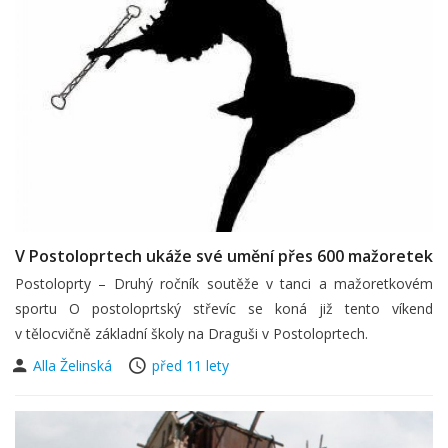
V Postoloprtech ukáže své umění přes 600 mažoretek
Postoloprty – Druhý ročník soutěže v tanci a mažoretkovém
sportu O postoloprtský střevíc se koná již tento víkend
v tělocvičně základní školy na Draguši v Postoloprtech.
Alla Želinská
před 11 lety