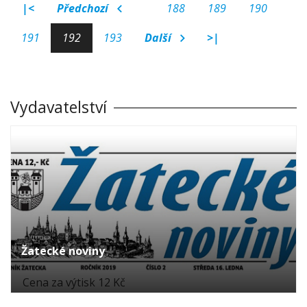
|<
Předchozí
188
189
190
191
192
193
Další
>|
Vydavatelství
Žatecké noviny
Cena za výtisk 12 Kč