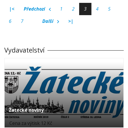
|<
Předchozí
1
2
3
4
5
6
7
Další
>|
Vydavatelství
Žatecké noviny
Cena za výtisk 12 Kč