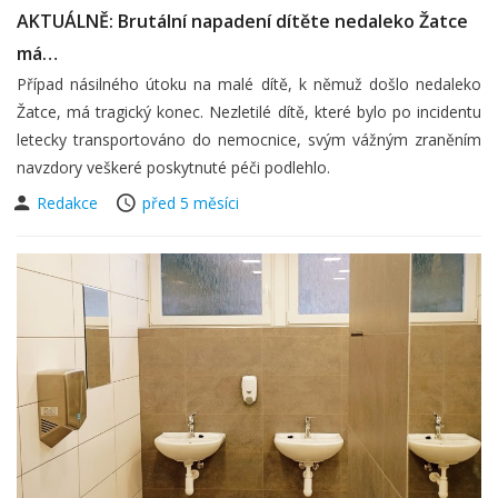
AKTUÁLNĚ: Brutální napadení dítěte nedaleko Žatce
má…
Případ násilného útoku na malé dítě, k němuž došlo nedaleko
Žatce, má tragický konec. Nezletilé dítě, které bylo po incidentu
letecky transportováno do nemocnice, svým vážným zraněním
navzdory veškeré poskytnuté péči podlehlo.
Redakce
před 5 měsíci