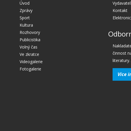
Úvod
Vydavatel
Zprávy
Kontakt
Sport
Elektroni
Kultura
Odborn
Rozhovory
Publicistika
Nakladate
Volný čas
činnost n
Ve zkratce
literatury.
Videogalerie
Fotogalerie
Více i