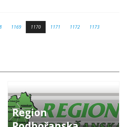
8
1169
1170
1171
1172
1173
Region
Podbořanska