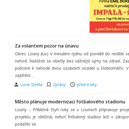
Za volantem pozor na únavu
Okres Louny (lus) V minulém týdnu od pondělí do neděle se
nehod. Naštěstí se obešly bez vážnější újmy na zdraví. Zaz
policisté k nehodě dvou osobních vozidel u Dobroměřic. V 5
zajištění…
Lucie Steklá
Zprávy
před 9 lety
Město plánuje modernizaci fotbalového stadionu
Louny – Přibližně čtyři roky se v Lounech připravuje pro
projektu je obtížná, neboť fotbalový stadion leží v zátop
podařilo se.