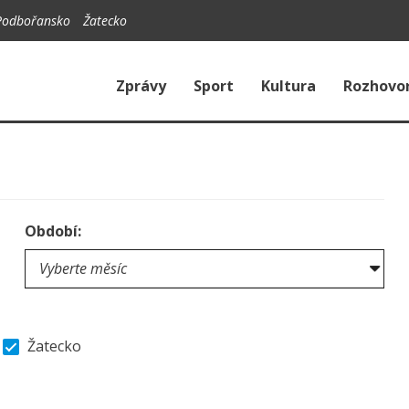
Podbořansko
Žatecko
Zprávy
Sport
Kultura
Rozhovo
Období:
Žatecko