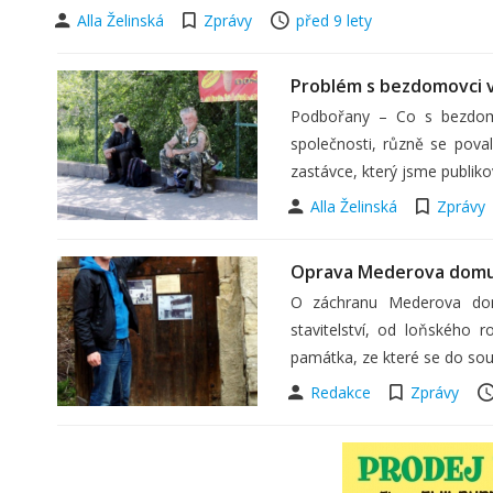
Alla Želinská
Zprávy
před 9 lety
Problém s bezdomovci v
Podbořany – Co s bezdomo
společnosti, různě se pova
zastávce, který jsme publiko
Alla Želinská
Zprávy
Oprava Mederova domu 
O záchranu Mederova dom
stavitelství, od loňského
památka, ze které se do so
Redakce
Zprávy