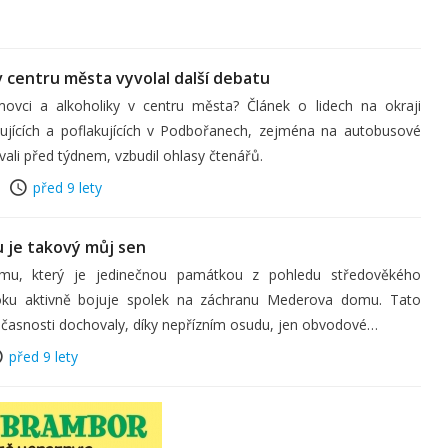
 centru města vyvolal další debatu
vci a alkoholiky v centru města? Článek o lidech na okraji
lujících a poflakujících v Podbořanech, zejména na autobusové
vali před týdnem, vzbudil ohlasy čtenářů.
před 9 lety
je takový můj sen
u, který je jedinečnou památkou z pohledu středověkého
 roku aktivně bojuje spolek na záchranu Mederova domu. Tato
učasnosti dochovaly, díky nepřízním osudu, jen obvodové…
před 9 lety