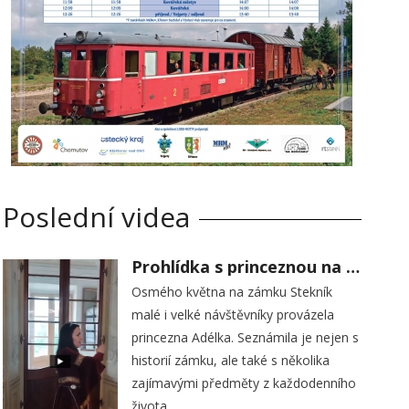
Poslední videa
Prohlídka s princeznou na zámku Stekník
Osmého května na zámku Stekník
malé i velké návštěvníky provázela
princezna Adélka. Seznámila je nejen s
historií zámku, ale také s několika
zajímavými předměty z každodenního
života.