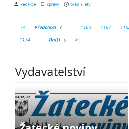
Redakce
Zprávy
před 9 lety
|<
Předchozí
1166
1167
116
1174
Další
>|
Vydavatelství
Žatecké noviny