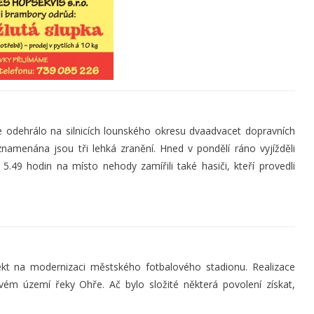
 odehrálo na silnicích lounského okresu dvaadvacet dopravních
namenána jsou tři lehká zranění. Hned v pondělí ráno vyjížděli
.49 hodin na místo nehody zamířili také hasiči, kteří provedli
jekt na modernizaci městského fotbalového stadionu. Realizace
ovém území řeky Ohře. Ač bylo složité některá povolení získat,