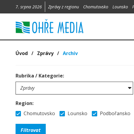
7. srpna 2026
Zprávy z regionu
Chomutovsko
Lounsko
Úvod
/
Zprávy
/
Archív
Rubrika / Kategorie:
Region:
Chomutovsko
Lounsko
Podbořansko