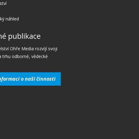
ství
cký náhled
é publikace
lství Ohře Media rozvíjí svoji
a trhu odborné, vědecké
nformací o naší činnosti