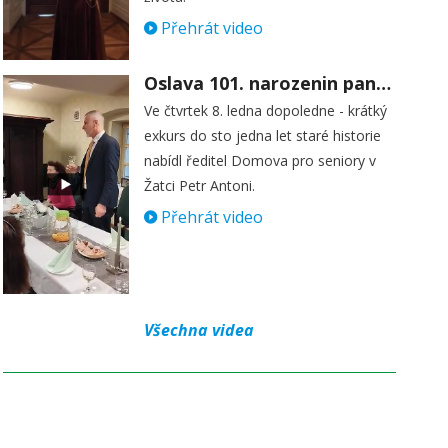
Přehrát video
Oslava 101. narozenin paní Věry Skořepové
Ve čtvrtek 8. ledna dopoledne - krátký
exkurs do sto jedna let staré historie
nabídl ředitel Domova pro seniory v
Žatci Petr Antoni.
Přehrát video
Všechna videa