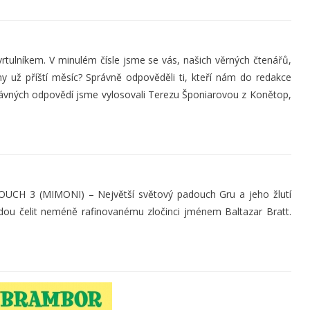
 vrtulníkem. V minulém čísle jsme se vás, našich věrných čtenářů,
uny už příští měsíc? Správně odpověděli ti, kteří nám do redakce
právných odpovědí jsme vylosovali Terezu Šponiarovou z Konětop,
CH 3 (MIMONI) – Největší světový padouch Gru a jeho žlutí
dou čelit neméně rafinovanému zločinci jménem Baltazar Bratt.