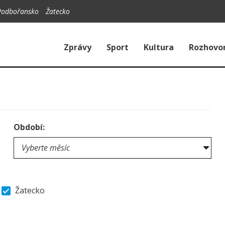
Podbořansko
Žatecko
Zprávy
Sport
Kultura
Rozhovo
Období:
Žatecko