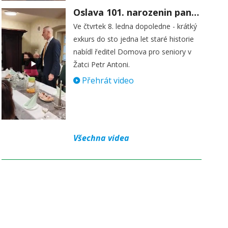
Oslava 101. narozenin paní Věry Skořepové
Ve čtvrtek 8. ledna dopoledne - krátký
exkurs do sto jedna let staré historie
nabídl ředitel Domova pro seniory v
Žatci Petr Antoni.
Přehrát video
Všechna videa