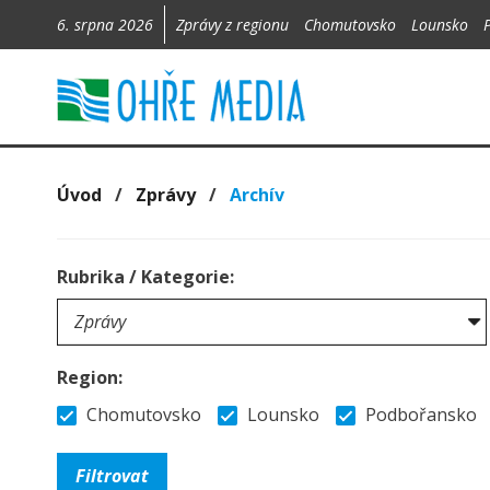
6. srpna 2026
Zprávy z regionu
Chomutovsko
Lounsko
Úvod
/
Zprávy
/
Archív
Rubrika / Kategorie:
Region:
Chomutovsko
Lounsko
Podbořansko