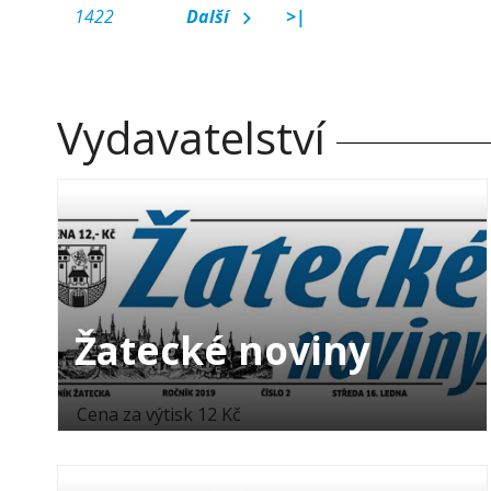
1422
Další
>|
Vydavatelství
Žatecké noviny
Cena za výtisk 12 Kč