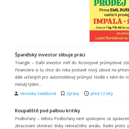
Španělský investor slibuje práci
Triangle – Další investor míří do Rozvojové průmyslové zó
Financiera si tu chce do roka postavit nový závod na pře
dále určených pro automobilový průmysl. Hodlá v něm do ro
minulý týden…
Veronika Salášková
Zprávy
před 12 lety
Koupaliště pod palbou kritiky
Podbořany – Město Podbořany není spokojeno se správcem 
zkracování otevírací doby rekreačního areálu. Radní proto 