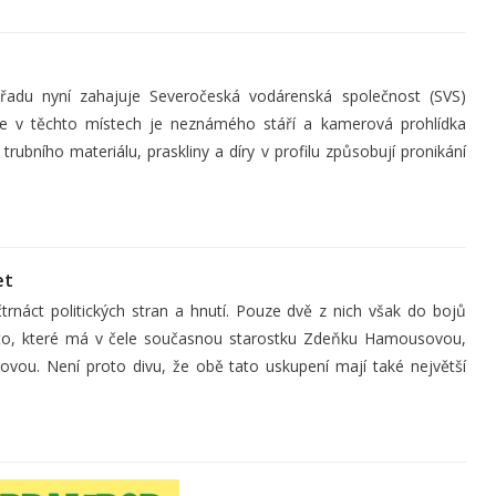
 řadu nyní zahajuje Severočeská vodárenská společnost (SVS)
zace v těchto místech je neznámého stáří a kamerová prohlídka
trubního materiálu, praskliny a díry v profilu způsobují pronikání
et
trnáct politických stran a hnutí. Pouze dvě z nich však do bojů
ěsto, které má v čele současnou starostku Zdeňku Hamousovou,
ovou. Není proto divu, že obě tato uskupení mají také největší