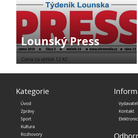
Lounský Press
Cena za výtisk 12 Kč
Kategorie
Inform
Úvod
Vydavatel
Zprávy
Kontakt
Sport
Elektroni
Kultura
Odborn
Rozhovory