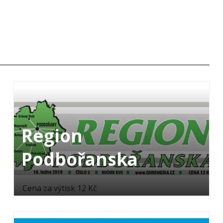
Region
Podbořanska
Cena za výtisk 12 Kč