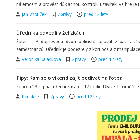
nájemcem a provést důkladnou kontrolu uzavírek. Ve hře je 
Jan Vnouček
Zprávy
před 12 lety
Úředníka odvedli v želízkách
Žatec – V doprovodu dvou policistů opustil v pátek tě
zaměstnanců. Úředník je podezřelý z korupce a z manipulace
Veronika Salášková
Zprávy
před 12 lety
Tipy: Kam se o víkend zajít podívat na fotbal
Sobota 23. srpna, úřední začátek 17 hodin Divize: Litoměřice
Redakce
Zprávy
před 12 lety