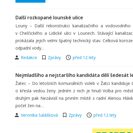
Další rozkopané lounské ulice
Louny – Další rekonstrukci kanalizačního a vodovodního
v Chelčického a Lidické ulici v Lounech. Stávající kanali
prokázala jejich velmi špatný technický stav. Celková koroze 
odpadní vody…
Redakce
Zprávy
před 12 lety
Nejmladšího a nejstaršího kandidáta dělí šedesát l
Žatec – Do letošních komunálních voleb v Žatci kandiduje č
o křesla vedou ženy. Jedním z nich je hnutí Volba pro m
druhým pak Nezávislí na prvním místě s radní Alenou Hlávk
počet žen na…
Veronika Salášková
Zprávy
před 12 lety