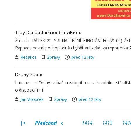
Tipy: Co podniknout o víkend
Žatecko PÁTEK 22. SRPNA LETNÍ KINO ŽATEC (21:00) ŽELV
Raphael, nesmí pochopitelně chybět ani zvědavá reportérka A
Redakce
Zprávy
před 12 lety
Druhý zubař
Lubenec – Druhý zubař nastoupil na zdravotním středis
o dispozici 1+1.
Jan Vnouček
Zprávy
před 12 lety
|<
Předchozí
1414
1415
141