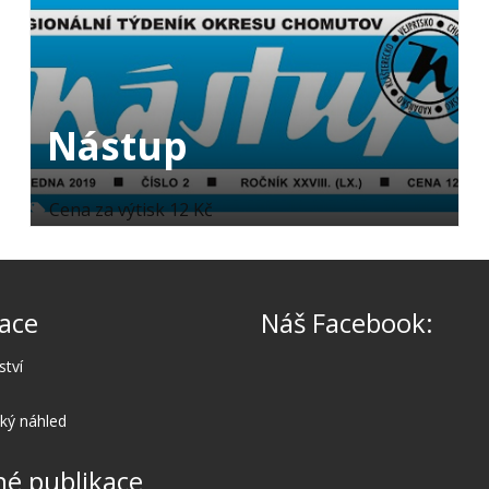
Nástup
Cena za výtisk 12 Kč
ace
Náš Facebook:
ství
cký náhled
é publikace