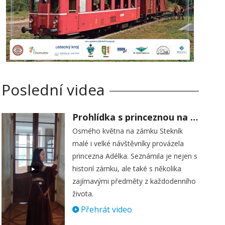
Poslední videa
Prohlídka s princeznou na zámku Stekník
Osmého května na zámku Stekník
malé i velké návštěvníky provázela
princezna Adélka. Seznámila je nejen s
historií zámku, ale také s několika
zajímavými předměty z každodenního
života.
Přehrát video