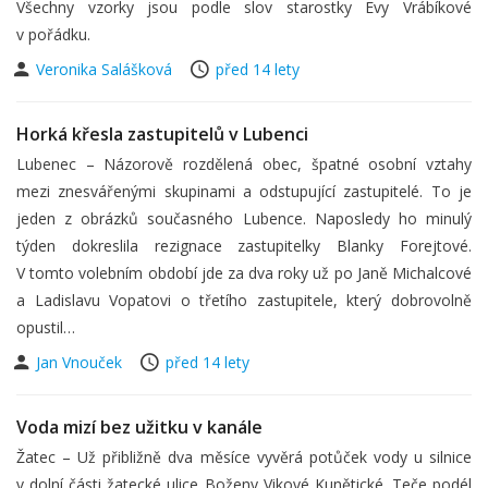
Všechny vzorky jsou podle slov starostky Evy Vrábíkové
v pořádku.
Veronika Salášková
před 14 lety
Horká křesla zastupitelů v Lubenci
Lubenec – Názorově rozdělená obec, špatné osobní vztahy
mezi znesvářenými skupinami a odstupující zastupitelé. To je
jeden z obrázků současného Lubence. Naposledy ho minulý
týden dokreslila rezignace zastupitelky Blanky Forejtové.
V tomto volebním období jde za dva roky už po Janě Michalcové
a Ladislavu Vopatovi o třetího zastupitele, který dobrovolně
opustil…
Jan Vnouček
před 14 lety
Voda mizí bez užitku v kanále
Žatec – Už přibližně dva měsíce vyvěrá potůček vody u silnice
v dolní části žatecké ulice Boženy Vikové Kunětické. Teče podél