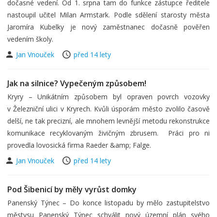
dočasné vedení. Od 1. srpna tam do funkce zástupce ředitele
nastoupil učitel Milan Armstark. Podle sdělení starosty města
Jaromíra Kubelky je nový zaměstnanec dočasně pověřen
vedením školy.
Jan Vnouček
před 14 lety
Jak na silnice? Vypečeným způsobem!
Kryry – Unikátním způsobem byl opraven povrch vozovky
v Železniční ulici v Kryrech. Kvůli úsporám město zvolilo časově
delší, ne tak precizní, ale mnohem levnější metodu rekonstrukce
komunikace recyklovaným živičným zbrusem. Práci pro ni
provedla lovosická firma Raeder &amp; Falge.
Jan Vnouček
před 14 lety
Pod Šibenicí by měly vyrůst domky
Panenský Týnec – Do konce listopadu by mělo zastupitelstvo
městysu Panenský Týnec schválit nový územní plán svého