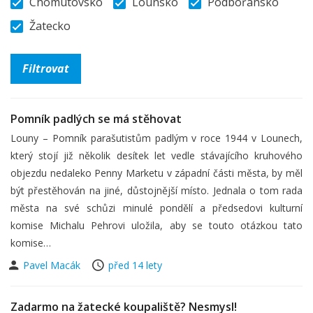
Chomutovsko
Lounsko
Podbořansko
Žatecko
Pomník padlých se má stěhovat
Louny – Pomník parašutistům padlým v roce 1944 v Lounech,
který stojí již několik desítek let vedle stávajícího kruhového
objezdu nedaleko Penny Marketu v západní části města, by měl
být přestěhován na jiné, důstojnější místo. Jednala o tom rada
města na své schůzi minulé pondělí a předsedovi kulturní
komise Michalu Pehrovi uložila, aby se touto otázkou tato
komise…
Pavel Macák
před 14 lety
Zadarmo na žatecké koupaliště? Nesmysl!