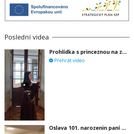
Poslední videa
Prohlídka s princeznou na zámku Stekník
Přehrát video
Oslava 101. narozenin paní Věry Skořepové