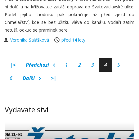
ní dolů a na křižovatce zatáčí doprava do Svatováclavské ulice.
Podél jejího chodníku pak pokračuje až před vjezd do
Chmelařství, kde se bez užitku vlévá do kanálu. Vodaři zatím
netuší, odkud se pramínek bere.
Veronika Salášková
před 14 lety
|<
Předchozí
1
2
3
4
5
6
Další
>|
Vydavatelství