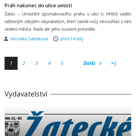
Práh nakonec do ulice umístí
Žatec – Umístění zpomalovacího prahu v ulici U Hřiště vadilo
některým zdejším obyvatelům, kteří zaslali svůj nesouhlas s ním
vedení města. Rada ale jeho osazení potvrdila.
Veronika Salášková
před 14 lety
1
2
3
4
5
Další
>|
Vydavatelství