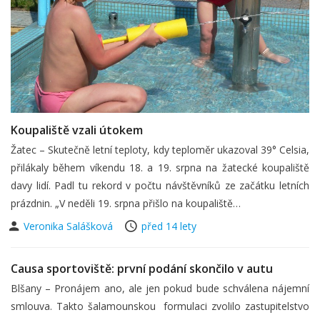
Koupaliště vzali útokem
Žatec – Skutečně letní teploty, kdy teploměr ukazoval 39° Celsia,
přilákaly během víkendu 18. a 19. srpna na žatecké koupaliště
davy lidí. Padl tu rekord v počtu návštěvníků ze začátku letních
prázdnin. „V neděli 19. srpna přišlo na koupaliště…
Veronika Salášková
před 14 lety
Causa sportoviště: první podání skončilo v autu
Blšany – Pronájem ano, ale jen pokud bude schválena nájemní
smlouva. Takto šalamounskou formulaci zvolilo zastupitelstvo