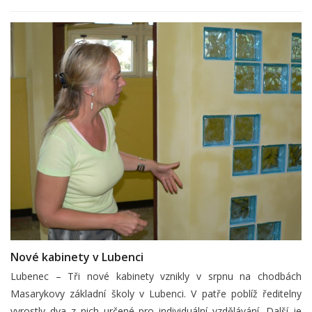
Nové kabinety v Lubenci
Lubenec – Tři nové kabinety vznikly v srpnu na chodbách
Masarykovy základní školy v Lubenci. V patře poblíž ředitelny
vyrostly dva z nich určené pro individuální vzdělávání. Další je