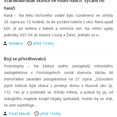
Starokladrubák skončil ve vodní nádrži. Vytáhli ho
hasiči
Raná – Na linku tísňového volání bylo oznámeno ve středu
29. srpna po 13. hodině, že do požární nádrže v obci Raná spadl
kůň. Je po kolena v bahně a nemůže ven. Na místo vyjely
jednotky HZS ÚK ze stanice Louny a Žatec. Jednalo se o…
Redakce
před 14 lety
Bojí se přistěhovalců
Postoloprty – Na žádost sedmi zastupitelů městského
zastupitelstva v Postoloprtech svolal starosta Václav Ibl
mimořádné zasedání zastupitelstva na 27. srpna. „Důvodem
jejich žádosti byla obava z prodeje domu v Husově ulici čp.
172. Ten je v podstatě ve středu města, a pokud by jej od
stávajícího majitele koupil nějaký spekulant, mohlo by se stát,
že sem nastěhuje…
Pavel Macák
před 14 lety