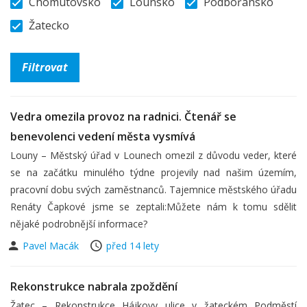
Chomutovsko
Lounsko
Podbořansko
Žatecko
Vedra omezila provoz na radnici. Čtenář se
benevolenci vedení města vysmívá
Louny – Městský úřad v Lounech omezil z důvodu veder, které
se na začátku minulého týdne projevily nad našim územím,
pracovní dobu svých zaměstnanců. Tajemnice městského úřadu
Renáty Čapkové jsme se zeptali:Můžete nám k tomu sdělit
nějaké podrobnější informace?
Pavel Macák
před 14 lety
Rekonstrukce nabrala zpoždění
Žatec – Rekonstrukce Hájkovy ulice v žateckém Podměstí