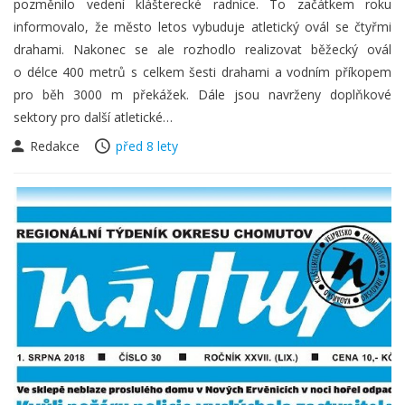
pozměnilo vedení klášterecké radnice. To začátkem roku
informovalo, že město letos vybuduje atletický ovál se čtyřmi
drahami. Nakonec se ale rozhodlo realizovat běžecký ovál
o délce 400 metrů s celkem šesti drahami a vodním příkopem
pro běh 3000 m překážek. Dále jsou navrženy doplňkové
sektory pro další atletické…
Redakce
před 8 lety