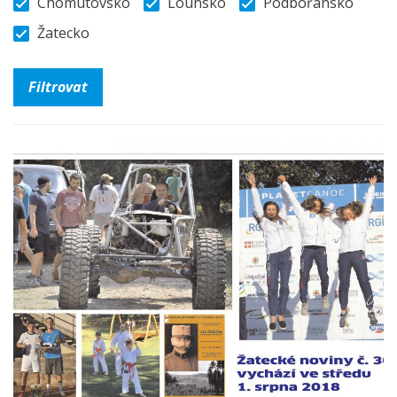
Chomutovsko
Lounsko
Podbořansko
Žatecko