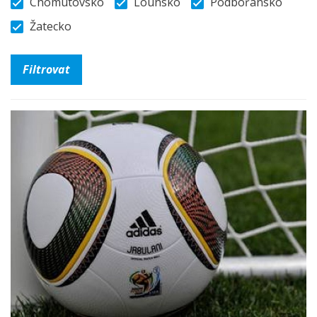
Chomutovsko
Lounsko
Podbořansko
Žatecko