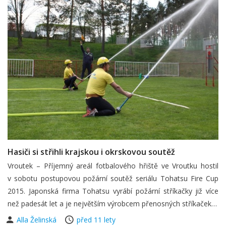
Hasiči si střihli krajskou i okrskovou soutěž
Vroutek – Příjemný areál fotbalového hřiště ve Vroutku hostil
v sobotu postupovou požární soutěž seriálu Tohatsu Fire Cup
2015. Japonská firma Tohatsu vyrábí požární stříkačky již více
než padesát let a je největším výrobcem přenosných stříkaček…
Alla Želinská
před 11 lety