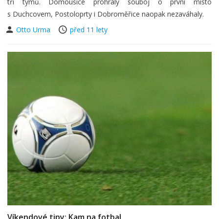
tří týmů. Domoušice prohrály souboj o první místo
s Duchcovem, Postoloprty i Dobroměřice naopak nezaváhaly.
Otto Urma
před 11 lety
Víkendové tipy: Kam na fotbal