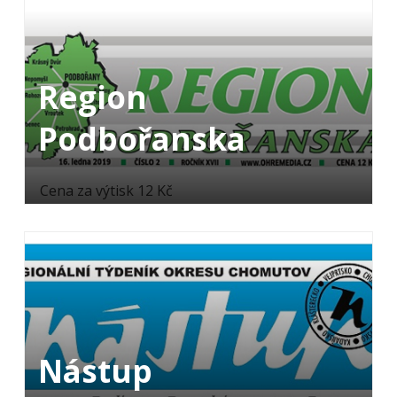
Region
Podbořanska
Cena za výtisk 12 Kč
Nástup