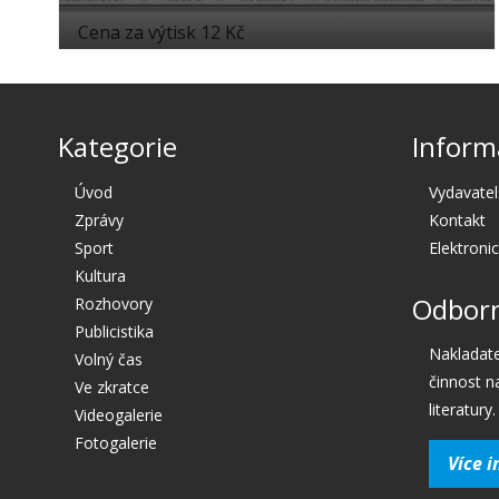
Cena za výtisk 12 Kč
Kategorie
Inform
Úvod
Vydavatel
Zprávy
Kontakt
Sport
Elektroni
Kultura
Odborn
Rozhovory
Publicistika
Nakladate
Volný čas
činnost n
Ve zkratce
literatury.
Videogalerie
Fotogalerie
Více i