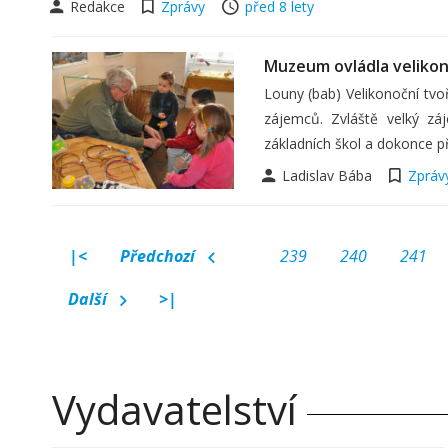
Redakce
Zprávy
před 8 lety
Muzeum ovládla veliko
Louny (bab) Velikonoční tv
zájemců. Zvláště velký zá
základních škol a dokonce p
Ladislav Bába
Zpráv
|<
Předchozí
239
240
241
Další
>|
Vydavatelství