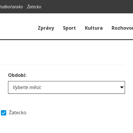
Podbořansko
Žatecko
Zprávy
Sport
Kultura
Rozhovo
Období:
Žatecko