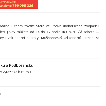
adice v chomutovské Staré Vsi Podkrušnohorského zooparku,
alerii Jirkov můžete od 14 do 17 hodin užít akci Bílá sobota —
ny i velikonoční dobroty. Krušnohorský velikonoční jarmark se
nsku a Podbořansku
vyrazit za kulturou...
u