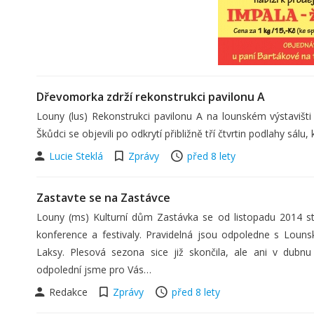
Dřevomorka zdrží rekonstrukci pavilonu A
Louny (lus) Rekonstrukci pavilonu A na lounském výstavišt
Škůdci se objevili po odkrytí přibližně tří čtvrtin podlahy sálu
Lucie Steklá
Zprávy
před 8 lety
Zastavte se na Zastávce
Louny (ms) Kulturní dům Zastávka se od listopadu 2014 stal
konference a festivaly. Pravidelná jsou odpoledne s Loun
Laksy. Plesová sezona sice již skončila, ale ani v dub
odpolední jsme pro Vás…
Redakce
Zprávy
před 8 lety