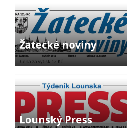
Žatecké noviny
Cena za výtisk 12 Kč
Lounský Press