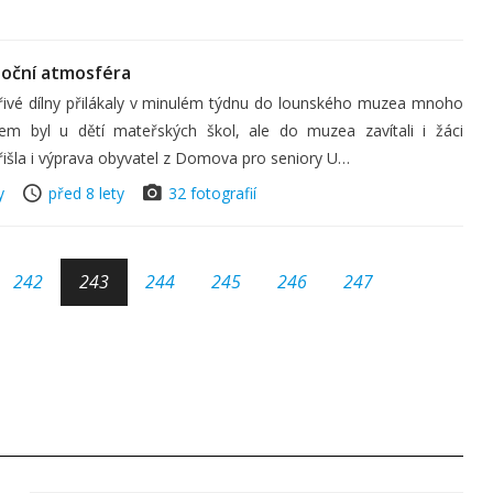
noční atmosféra
ořivé dílny přilákaly v minulém týdnu do lounského muzea mnoho
jem byl u dětí mateřských škol, ale do muzea zavítali i žáci
řišla i výprava obyvatel z Domova pro seniory U…
y
před 8 lety
32 fotografií
242
243
244
245
246
247