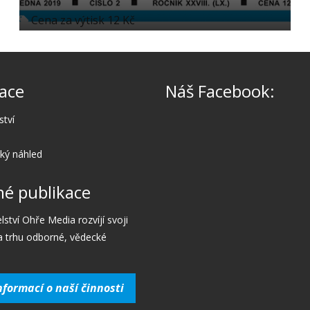
Cena za výtisk 12 Kč
ace
Náš Facebook:
ství
cký náhled
é publikace
lství Ohře Media rozvíjí svoji
a trhu odborné, vědecké
nformací o naší činnosti