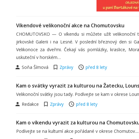
Víkendové velikonoční akce na Chomutovsku
CHOMUTOVSKO — O víkendu si můžete užít velikonoční tr
jirkovské Galerii i na Lesné. V poslední březnový den si G
Velikonoce za dveřmi. Čekají vás pomlázky, kraslice, Mora
uskuteční v horském…
Soňa Šímová
Zprávy
před 8 lety
Kam o svátky vyrazit za kulturou na Žatecku, Lou
Velikonoční svátky jsou tady. Podívejte se kam v okrese Louny 
Redakce
Zprávy
před 8 lety
Kam o víkendu vyrazit za kulturou na Chomutovsk
Podívejte se na kulturní akce pořádané v okrese Chomutov....