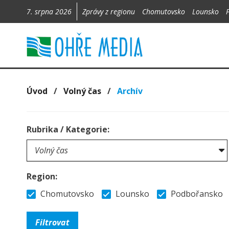
7. srpna 2026
Zprávy z regionu
Chomutovsko
Lounsko
Úvod
/
Volný čas
/
Archív
Rubrika / Kategorie:
Region:
Chomutovsko
Lounsko
Podbořansko