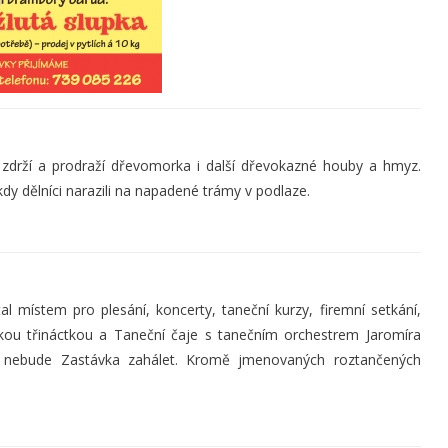
i zdrží a prodraží dřevomorka i další dřevokazné houby a hmyz.
, kdy dělníci narazili na napadené trámy v podlaze.
 místem pro plesání, koncerty, taneční kurzy, firemní setkání,
skou třináctkou a Taneční čaje s tanečním orchestrem Jaromíra
nu nebude Zastávka zahálet. Kromě jmenovaných roztančených