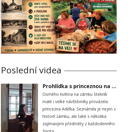
Poslední videa
Prohlídka s princeznou na zámku Stekník
Osmého května na zámku Stekník
malé i velké návštěvníky provázela
princezna Adélka. Seznámila je nejen s
historií zámku, ale také s několika
zajímavými předměty z každodenního
života.