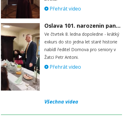
Přehrát video
Oslava 101. narozenin paní Věry Skořepové
Ve čtvrtek 8. ledna dopoledne - krátký
exkurs do sto jedna let staré historie
nabídl ředitel Domova pro seniory v
Žatci Petr Antoni.
Přehrát video
Všechna videa