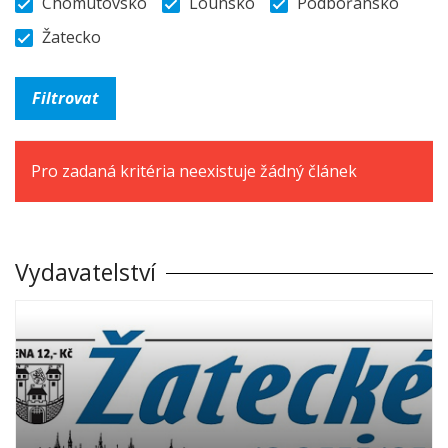
Chomutovsko
Lounsko
Podbořansko
Žatecko
Pro zadaná kritéria neexistuje žádný článek
Vydavatelství