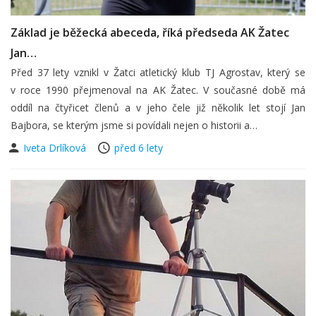
Základ je běžecká abeceda, říká předseda AK Žatec
Jan…
Před 37 lety vznikl v Žatci atletický klub TJ Agrostav, který se
v roce 1990 přejmenoval na AK Žatec. V současné době má
oddíl na čtyřicet členů a v jeho čele již několik let stojí Jan
Bajbora, se kterým jsme si povídali nejen o historii a…
Iveta Drlíková
před 6 lety