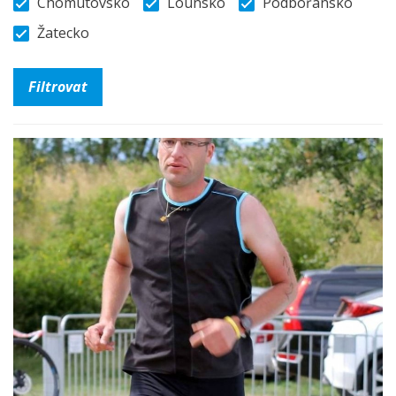
Chomutovsko
Lounsko
Podbořansko
Žatecko