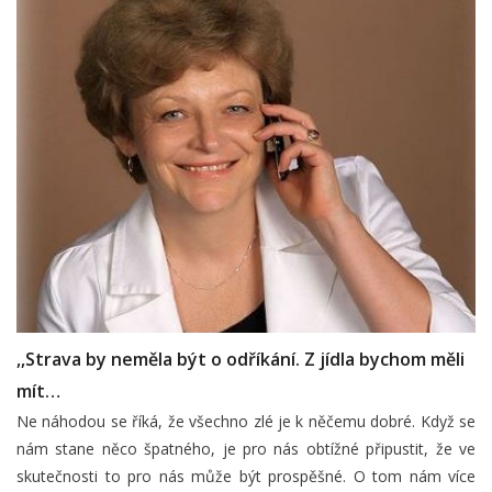
,,Strava by neměla být o odříkání. Z jídla bychom měli
mít…
Ne náhodou se říká, že všechno zlé je k něčemu dobré. Když se
nám stane něco špatného, je pro nás obtížné připustit, že ve
skutečnosti to pro nás může být prospěšné. O tom nám více