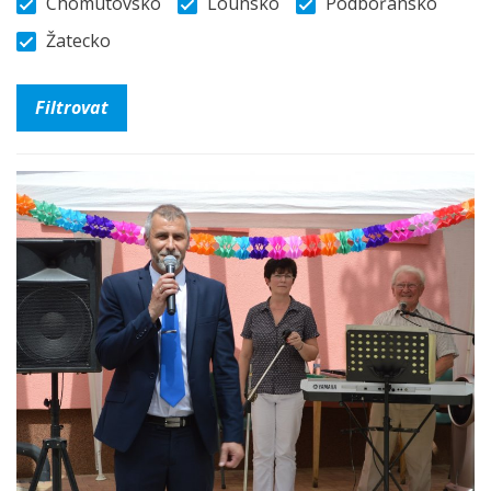
Chomutovsko
Lounsko
Podbořansko
Žatecko