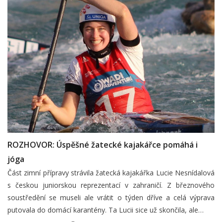
ROZHOVOR: Úspěšné žatecké kajakářce pomáhá i
jóga
Část zimní přípravy strávila žatecká kajakářka Lucie Nesnídalová
s českou juniorskou reprezentací v zahraničí. Z březnového
soustředění se museli ale vrátit o týden dříve a celá výprava
putovala do domácí karantény. Ta Lucii sice už skončila, ale…