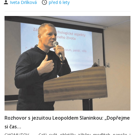
Iveta Drlíková
před 6 lety
Rozhovor s jezuitou Leopoldem Slaninkou: „Dopřejme
si čas…
CHOMUTOV — Celý svět obletěly záběry modliteb papeže i