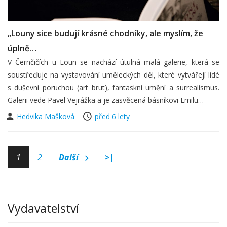
„Louny sice budují krásné chodníky, ale myslím, že
úplně…
V Černčičích u Loun se nachází útulná malá galerie, která se
soustřeďuje na vystavování uměleckých děl, které vytvářejí lidé
s duševní poruchou (art brut), fantaskní umění a surrealismus.
Galerii vede Pavel Vejrážka a je zasvěcená básníkovi Emilu…
Hedvika Mašková
před 6 lety
1
2
Další
>|
Vydavatelství