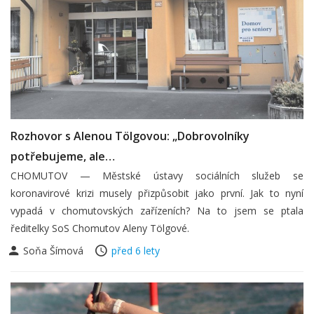
Rozhovor s Alenou Tölgovou: „Dobrovolníky
potřebujeme, ale…
CHOMUTOV — Městské ústavy sociálních služeb se
koronavirové krizi musely přizpůsobit jako první. Jak to nyní
vypadá v chomutovských zařízeních? Na to jsem se ptala
ředitelky SoS Chomutov Aleny Tölgové.
Soňa Šímová
před 6 lety