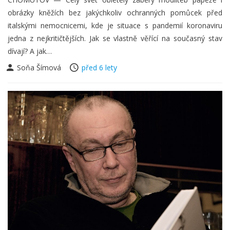
obrázky kněžích bez jakýchkoliv ochranných pomůcek před
italskými nemocnicemi, kde je situace s pandemií koronaviru
jedna z nejkritičtějších. Jak se vlastně věřící na současný stav
dívají? A jak…
Soňa Šímová
před 6 lety