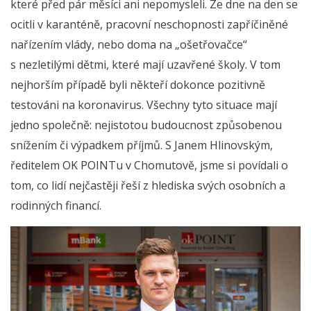
které před pár měsíci ani nepomysleli. Ze dne na den se
ocitli v karanténě, pracovní neschopnosti zapříčiněné
nařízením vlády, nebo doma na „ošetřovačce“
s nezletilými dětmi, které mají uzavřené školy. V tom
nejhorším případě byli někteří dokonce pozitivně
testováni na koronavirus. Všechny tyto situace mají
jedno společně: nejistotou budoucnost způsobenou
snížením či výpadkem příjmů. S Janem Hlinovským,
ředitelem OK POINTu v Chomutově, jsme si povídali o
tom, co lidí nejčastěji řeší z hlediska svých osobních a
rodinných financí.