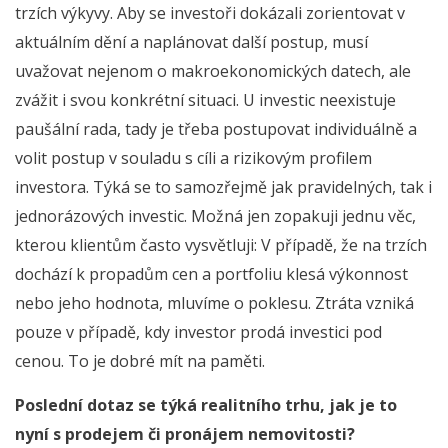
trzích výkyvy. Aby se investoři dokázali zorientovat v
aktuálním dění a naplánovat další postup, musí
uvažovat nejenom o makroekonomických datech, ale
zvážit i svou konkrétní situaci. U investic neexistuje
paušální rada, tady je třeba postupovat individuálně a
volit postup v souladu s cíli a rizikovým profilem
investora. Týká se to samozřejmě jak pravidelných, tak i
jednorázových investic. Možná jen zopakuji jednu věc,
kterou klientům často vysvětluji: V případě, že na trzích
dochází k propadům cen a portfoliu klesá výkonnost
nebo jeho hodnota, mluvíme o poklesu. Ztráta vzniká
pouze v případě, kdy investor prodá investici pod
cenou. To je dobré mít na paměti.
Poslední dotaz se týká realitního trhu, jak je to
nyní s prodejem či pronájem nemovitosti?