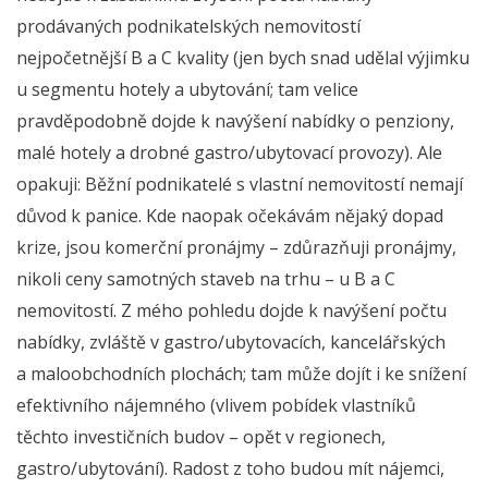
prodávaných podnikatelských nemovitostí
nejpočetnější B a C kvality (jen bych snad udělal výjimku
u segmentu hotely a ubytování; tam velice
pravděpodobně dojde k navýšení nabídky o penziony,
malé hotely a drobné gastro/ubytovací provozy). Ale
opakuji: Běžní podnikatelé s vlastní nemovitostí nemají
důvod k panice. Kde naopak očekávám nějaký dopad
krize, jsou komerční pronájmy – zdůrazňuji pronájmy,
nikoli ceny samotných staveb na trhu – u B a C
nemovitostí. Z mého pohledu dojde k navýšení počtu
nabídky, zvláště v gastro/ubytovacích, kancelářských
a maloobchodních plochách; tam může dojít i ke snížení
efektivního nájemného (vlivem pobídek vlastníků
těchto investičních budov – opět v regionech,
gastro/ubytování). Radost z toho budou mít nájemci,