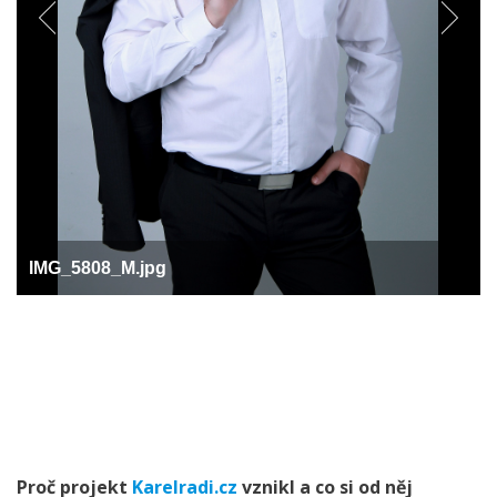
IMG_5808_M.jpg
Proč projekt
Karelradi.cz
vznikl a co si od něj