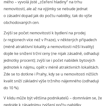
mého – vyvolá jisté „zčeření hladiny“ na trhu
nemovitostí, ale až na výjimky se nebude jednat
o zásadní dopad jak do počtu nabídky, tak do výše
obchodovaných cen.
Zvýší se počet nemovitostí k bydlení na prodej
(v regionech více než v Praze), v některých případech
(méně atraktivní lokality a nemovitosti nižší kvality)
dojde ke snížení tržní ceny (ne nijak zásadně, odhaduji
jednotky procent); zvýší se i počet nabídek bytových
jednotek k nájmu, opět v méně atraktivních lokalitách.
Zde se to dotkne i Prahy, kdy se u nemovitosti nižších
kvalit sníží základní výše tržního nájemného (odhaduji
do 10 %).
V klidu může být většina podnikatelů – domnívám se, že
nedojde k zásadnímu zvýšení počtu nabídky