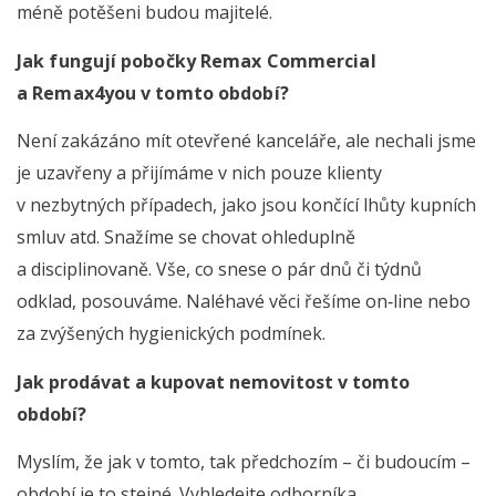
méně potěšeni budou majitelé.
Jak fungují pobočky Remax Commercial
a Remax4you v tomto období?
Není zakázáno mít otevřené kanceláře, ale nechali jsme
je uzavřeny a přijímáme v nich pouze klienty
v nezbytných případech, jako jsou končící lhůty kupních
smluv atd. Snažíme se chovat ohleduplně
a disciplinovaně. Vše, co snese o pár dnů či týdnů
odklad, posouváme. Naléhavé věci řešíme on­‑line nebo
za zvýšených hygienických podmínek.
Jak prodávat a kupovat nemovitost v tomto
období?
Myslím, že jak v tomto, tak předchozím – či budoucím –
období je to stejné. Vyhledejte odborníka