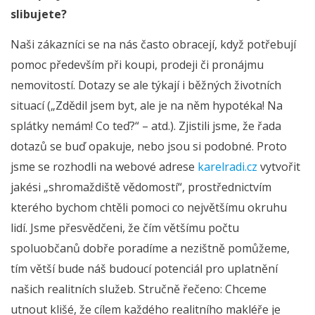
slibujete?
Naši zákazníci se na nás často obracejí, když potřebují
pomoc především při koupi, prodeji či pronájmu
nemovitostí. Dotazy se ale týkají i běžných životních
situací („Zdědil jsem byt, ale je na něm hypotéka! Na
splátky nemám! Co teď?“ – atd.). Zjistili jsme, že řada
dotazů se buď opakuje, nebo jsou si podobné. Proto
jsme se rozhodli na webové adrese
karelradi.cz
vytvořit
jakési „shromaždiště vědomostí“, prostřednictvím
kterého bychom chtěli pomoci co největšímu okruhu
lidí. Jsme přesvědčeni, že čím většímu počtu
spoluobčanů dobře poradíme a nezištně pomůžeme,
tím větší bude náš budoucí potenciál pro uplatnění
našich realitních služeb. Stručně řečeno: Chceme
utnout klišé, že cílem každého realitního makléře je