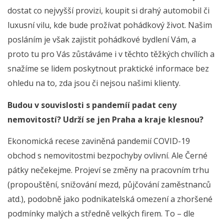
dostat co nejvyšší provizi, koupit si drahý automobil či
luxusní vilu, kde bude prožívat pohádkový život. Našim
posláním je však zajistit pohádkové bydlení Vám, a
proto tu pro Vás zůstáváme i v těchto těžkých chvílích a
snažíme se lidem poskytnout praktické informace bez
ohledu na to, zda jsou či nejsou našimi klienty.
Budou v souvislosti s pandemíí padat ceny
nemovitostí? Udrží se jen Praha a kraje klesnou?
Ekonomická recese zaviněná pandemií COVID-19
obchod s nemovitostmi bezpochyby ovlivní. Ale Černé
pátky nečekejme. Projeví se změny na pracovním trhu
(propouštění, snižování mezd, půjčování zaměstnanců
atd.), podobně jako podnikatelská omezení a zhoršené
podmínky malých a středně velkých firem. To – dle