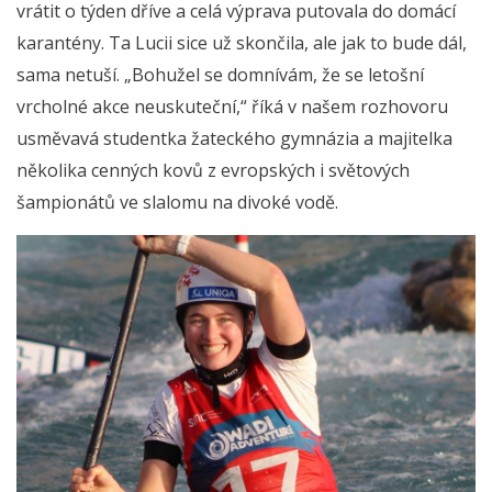
vrátit o týden dříve a celá výprava putovala do domácí
karantény. Ta Lucii sice už skončila, ale jak to bude dál,
sama netuší. „Bohužel se domnívám, že se letošní
vrcholné akce neuskuteční,“ říká v našem rozhovoru
usměvavá studentka žateckého gymnázia a majitelka
několika cenných kovů z evropských i světových
šampionátů ve slalomu na divoké vodě.