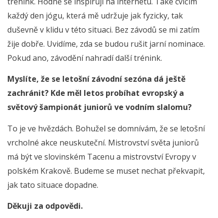
trénink. Hodně se inspiruji na internetu. Také cvičím
každý den jógu, která mě udržuje jak fyzicky, tak
duševně v klidu v této situaci. Bez závodů se mi zatím
žije dobře. Uvidíme, zda se budou rušit jarní nominace.
Pokud ano, závodění nahradí další trénink.
Myslíte, že se letošní závodní sezóna dá ještě
zachránit? Kde měl letos probíhat evropský a
světový šampionát juniorů ve vodním slalomu?
To je ve hvězdách. Bohužel se domnívám, že se letošní
vrcholné akce neuskuteční. Mistrovství světa juniorů
má být ve slovinském Tacenu a mistrovství Evropy v
polském Krakově. Budeme se muset nechat překvapit,
jak tato situace dopadne.
Děkuji za odpovědi.