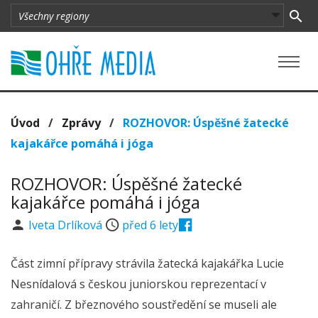
Úvod
/
Zprávy
/
ROZHOVOR: Úspěšné žatecké
kajakářce pomáhá i jóga
ROZHOVOR: Úspěšné žatecké
kajakářce pomáhá i jóga
Iveta Drlíková
před 6 lety
Část zimní přípravy strávila žatecká kajakářka Lucie
Nesnídalová s českou juniorskou reprezentací v
zahraničí. Z březnového soustředění se museli ale