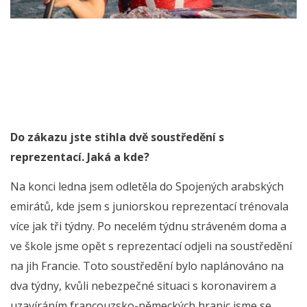
Do zákazu jste stihla dvě soustředění s
reprezentací. Jaká a kde?
Na konci ledna jsem odletěla do Spojených arabských
emirátů, kde jsem s juniorskou reprezentací trénovala
více jak tři týdny. Po necelém týdnu stráveném doma a
ve škole jsme opět s reprezentací odjeli na soustředění
na jih Francie. Toto soustředění bylo naplánováno na
dva týdny, kvůli nebezpečné situaci s koronavirem a
uzavíráním francouzsko-německých hranic jsme se