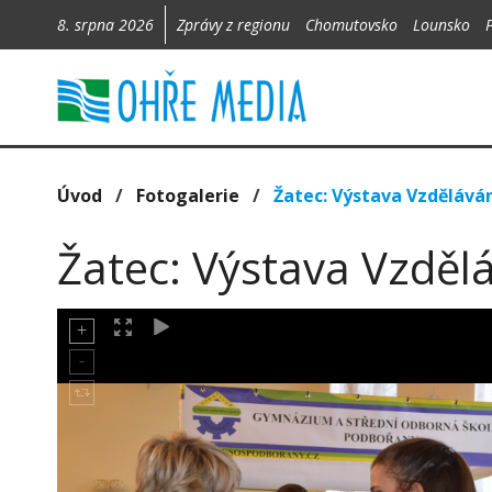
8. srpna 2026
Zprávy z regionu
Chomutovsko
Lounsko
Úvod
/
Fotogalerie
/
Žatec: Výstava Vzděláván
Žatec: Výstava Vzděl