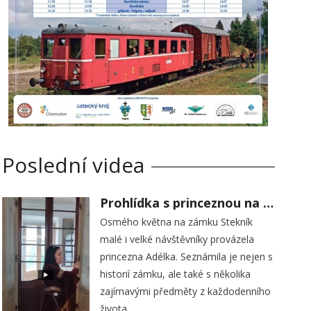
Poslední videa
Prohlídka s princeznou na zámku Stekník
Osmého května na zámku Stekník
malé i velké návštěvníky provázela
princezna Adélka. Seznámila je nejen s
historií zámku, ale také s několika
zajímavými předměty z každodenního
života.