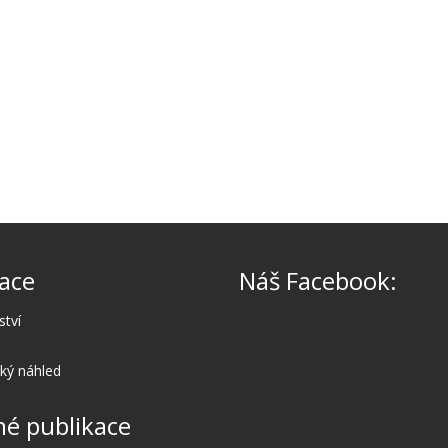
ace
Náš Facebook:
ství
cký náhled
é publikace