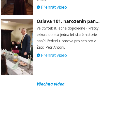
Přehrát video
Oslava 101. narozenin paní Věry Skořepové
Ve čtvrtek 8. ledna dopoledne - krátký
exkurs do sto jedna let staré historie
nabídl ředitel Domova pro seniory v
Žatci Petr Antoni.
Přehrát video
Všechna videa