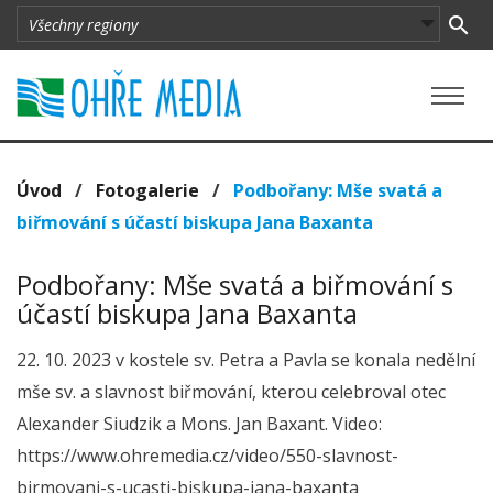
Úvod
/
Fotogalerie
/
Podbořany: Mše svatá a
biřmování s účastí biskupa Jana Baxanta
Podbořany: Mše svatá a biřmování s
účastí biskupa Jana Baxanta
22. 10. 2023 v kostele sv. Petra a Pavla se konala nedělní
mše sv. a slavnost biřmování, kterou celebroval otec
Alexander Siudzik a Mons. Jan Baxant. Video:
https://www.ohremedia.cz/video/550-slavnost-
birmovani-s-ucasti-biskupa-jana-baxanta