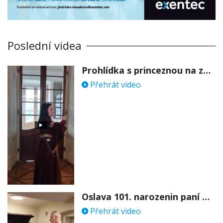
Poslední videa
Prohlídka s princeznou na zámku Stekník
Přehrát video
Oslava 101. narozenin paní Věry Skořepové
Přehrát video