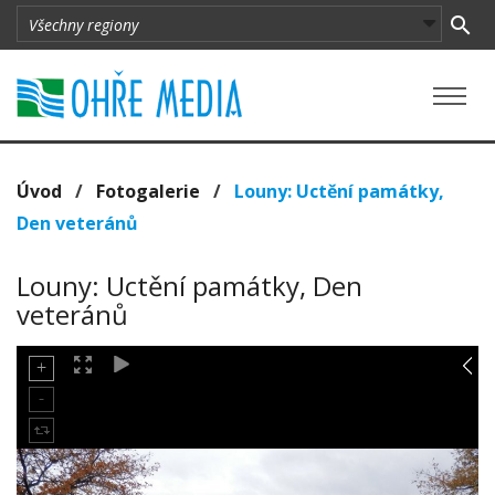
Úvod
/
Fotogalerie
/
Louny: Uctění památky,
Den veteránů
Louny: Uctění památky, Den
veteránů