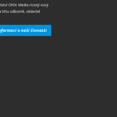
lství Ohře Media rozvíjí svoji
a trhu odborné, vědecké
nformací o naší činnosti