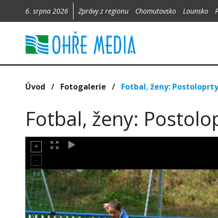
6. srpna 2026
Zprávy z regionu
Chomutovsko
Lounsko
Úvod
/
Fotogalerie
/
Fotbal, ženy: Postoloprty
Fotbal, ženy: Postolop