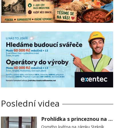
Poslední videa
Prohlídka s princeznou na zámku Stekník
Osmého května na zámku Stekník