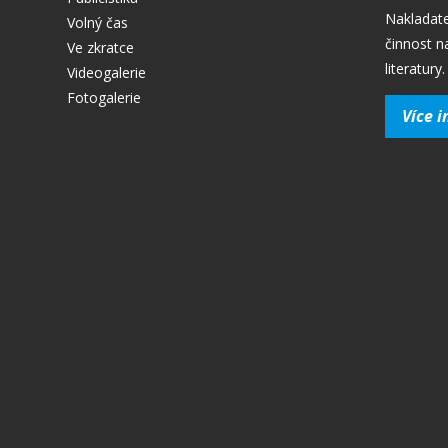
Nakladate
Volný čas
činnost n
Ve zkratce
literatury.
Videogalerie
Fotogalerie
Více i