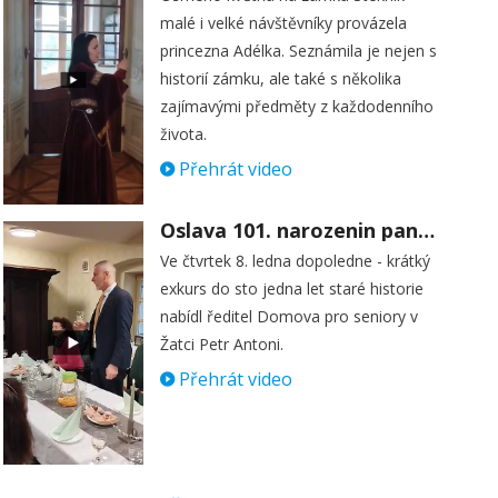
malé i velké návštěvníky provázela
princezna Adélka. Seznámila je nejen s
historií zámku, ale také s několika
zajímavými předměty z každodenního
života.
Přehrát video
Oslava 101. narozenin paní Věry Skořepové
Ve čtvrtek 8. ledna dopoledne - krátký
exkurs do sto jedna let staré historie
nabídl ředitel Domova pro seniory v
Žatci Petr Antoni.
Přehrát video