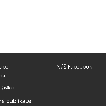
ace
Náš Facebook:
ství
cký náhled
é publikace