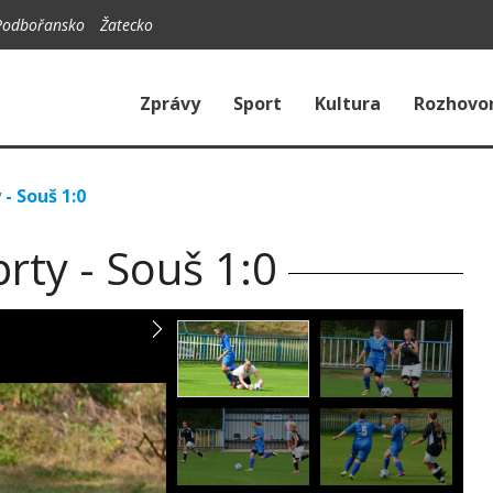
Podbořansko
Žatecko
Zprávy
Sport
Kultura
Rozhovo
 - Souš 1:0
rty - Souš 1:0