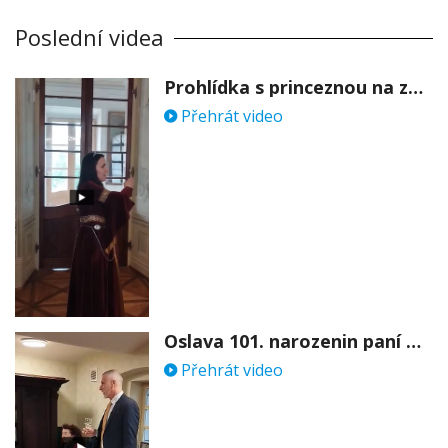
Poslední videa
Prohlídka s princeznou na zámku Stekník
Přehrát video
Oslava 101. narozenin paní Věry Skořepové
Přehrát video