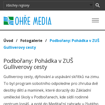
Úvod
/
Fotogalerie
/
Podbořany: Pohádka v ZUŠ
Gulliverovy cesty
Podbořany: Pohádka v ZUŠ
Gulliverovy cesty
Gulliverovy cesty, dýňování a uspávání skřítků na zimu.
To byl program sobotního odpoledne pro zhruba dvě
desítky dětí a maminek, které dorazily do Základní
umělecké školy v Podbořanech, kde sídlí rodinné
centrum Jonáš, a poté do Meditační zahrady u žlutého