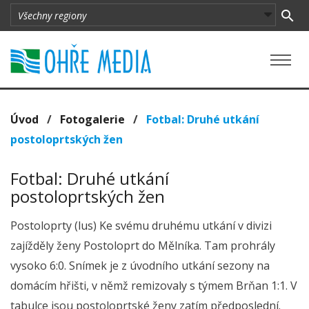
Úvod
/
Fotogalerie
/
Fotbal: Druhé utkání
postoloprtských žen
Fotbal: Druhé utkání
postoloprtských žen
Postoloprty (lus) Ke svému druhému utkání v divizi
zajížděly ženy Postoloprt do Mělníka. Tam prohrály
vysoko 6:0. Snímek je z úvodního utkání sezony na
domácím hřišti, v němž remizovaly s týmem Brňan 1:1. V
tabulce jsou postoloprtské ženy zatím předposlední.