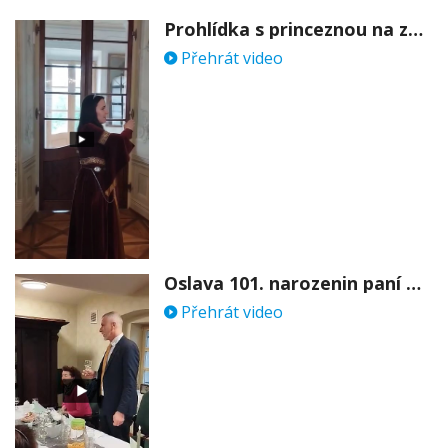
Prohlídka s princeznou na zámku Stekník
Přehrát video
Oslava 101. narozenin paní Věry Skořepové
Přehrát video