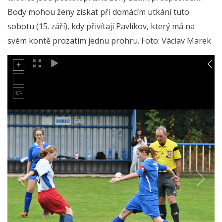
Body mohou ženy získat při domácím utkání tuto
sobotu (15. září), kdy přivítají Pavlíkov, který má na
svém kontě prozatím jednu prohru. Foto: Václav Marek