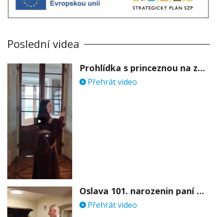
Poslední videa
Prohlídka s princeznou na zámku Stekník
Přehrát video
Oslava 101. narozenin paní Věry Skořepové
Přehrát video