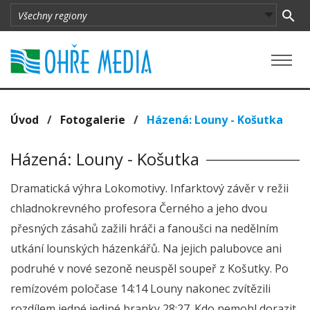
Úvod
/
Fotogalerie
/
Házená: Louny - Košutka
Házená: Louny - Košutka
Dramatická výhra Lokomotivy. Infarktový závěr v režii
chladnokrevného profesora Černého a jeho dvou
přesných zásahů zažili hráči a fanoušci na nedělním
utkání lounských házenkářů. Na jejich palubovce ani
podruhé v nové sezoně neuspěl soupeř z Košutky. Po
remízovém poločase 14:14 Louny nakonec zvítězili
rozdílem jedné jediné branky 28:27. Kdo nemohl dorazit