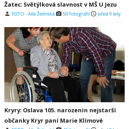
Žatec: Světýlková slavnost v MŠ U Jezu
FOTO - Alla Želinská
50 fotografií
před 9 lety
Kryry: Oslava 105. narozenin nejstarší
občanky Kryr paní Marie Klímové