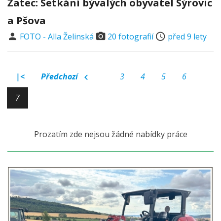
Žatec: Setkání bývalých obyvatel Sýrovic
a Pšova
FOTO - Alla Želinská
20 fotografií
před 9 lety
|<
Předchozí
3
4
5
6
7
Prozatím zde nejsou žádné nabídky práce