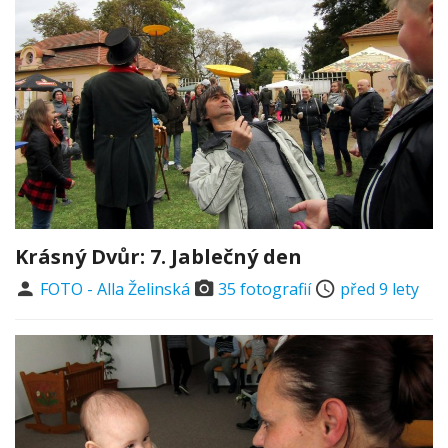
Krásný Dvůr: 7. Jablečný den
FOTO - Alla Želinská
35 fotografií
před 9 lety