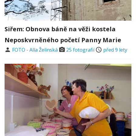
Siřem: Obnova báně na věži kostela
Neposkvrněného početí Panny Marie
FOTO - Alla Želinská
25 fotografií
před 9 lety