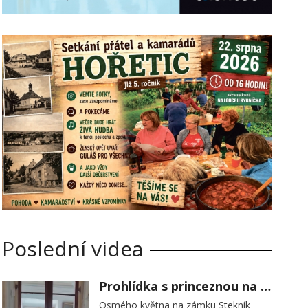
Poslední videa
Prohlídka s princeznou na zámku Stekník
Osmého května na zámku Stekník