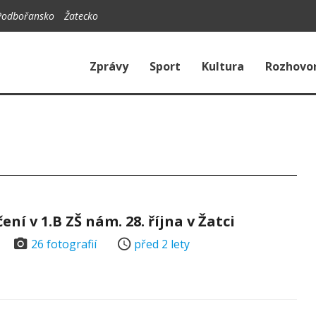
Podbořansko
Žatecko
Zprávy
Sport
Kultura
Rozhovo
ní v 1.B ZŠ nám. 28. října v Žatci
26 fotografií
před 2 lety