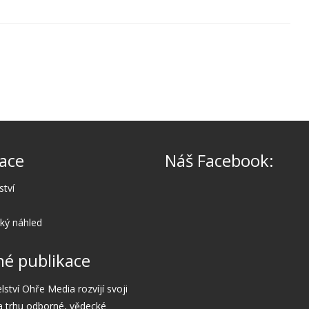
ace
Náš Facebook:
ství
cký náhled
é publikace
lství Ohře Media rozvíjí svoji
a trhu odborné, vědecké