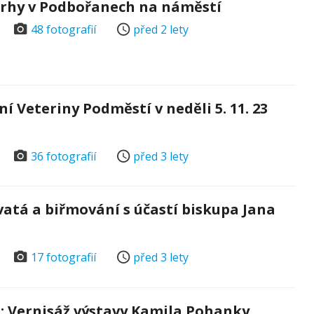
trhy v Podbořanech na náměstí
48 fotografií
před 2 lety
í Veteriny Podměstí v neděli 5. 11. 23
36 fotografií
před 3 lety
atá a biřmování s účastí biskupa Jana
17 fotografií
před 3 lety
: Vernisáž výstavy Kamila Pohanky