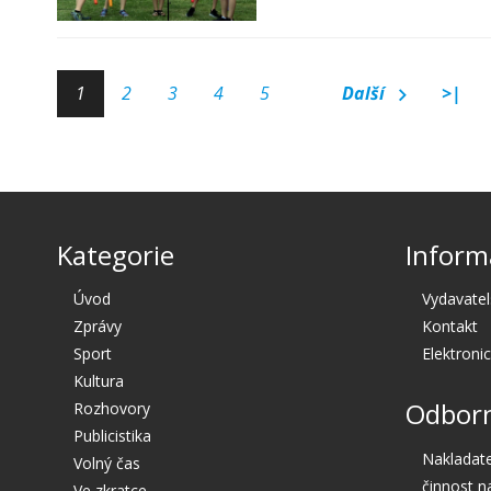
1
2
3
4
5
Další
>|
Kategorie
Inform
Úvod
Vydavatel
Zprávy
Kontakt
Sport
Elektroni
Kultura
Odborn
Rozhovory
Publicistika
Nakladate
Volný čas
činnost n
Ve zkratce