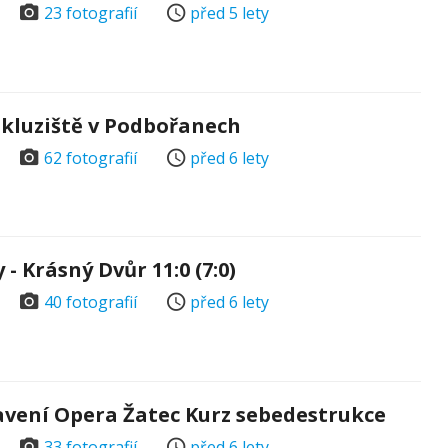
23 fotografií
před 5 lety
 kluziště v Podbořanech
62 fotografií
před 6 lety
- Krásný Dvůr 11:0 (7:0)
40 fotografií
před 6 lety
avení Opera Žatec Kurz sebedestrukce
33 fotografií
před 6 lety