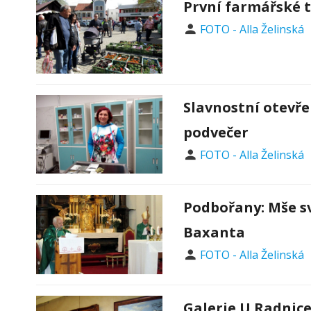
První farmářské 
FOTO - Alla Želinská
Slavnostní otevřen
podvečer
FOTO - Alla Želinská
Podbořany: Mše sv
Baxanta
FOTO - Alla Želinská
Galerie U Radnice