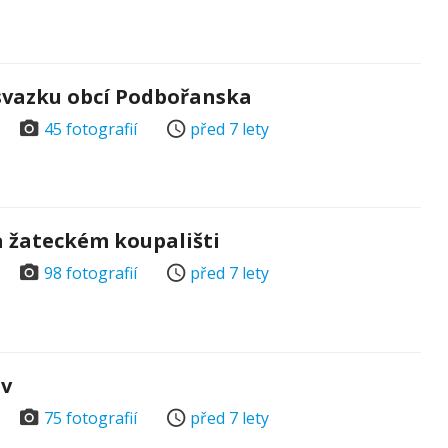
svazku obcí Podbořanska
45 fotografií
před 7 lety
a žateckém koupališti
98 fotografií
před 7 lety
ov
75 fotografií
před 7 lety