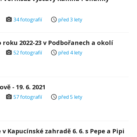
34 fotografií
před 3 lety
 roku 2022-23 v Podbořanech a okolí
52 fotografií
před 4 lety
vě - 19. 6. 2021
57 fotografií
před 5 lety
v Kapucínské zahradě 6. 6. s Pepe a Pipi