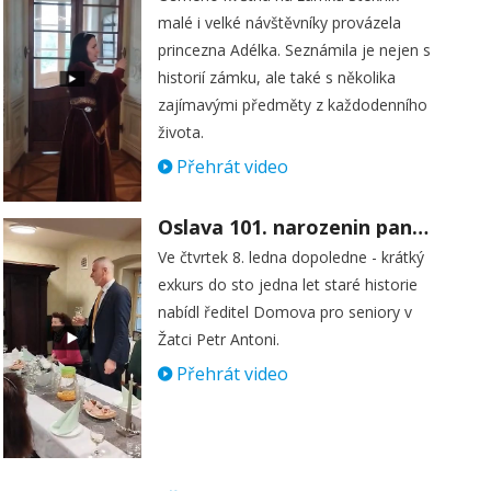
malé i velké návštěvníky provázela
princezna Adélka. Seznámila je nejen s
historií zámku, ale také s několika
zajímavými předměty z každodenního
života.
Přehrát video
Oslava 101. narozenin paní Věry Skořepové
Ve čtvrtek 8. ledna dopoledne - krátký
exkurs do sto jedna let staré historie
nabídl ředitel Domova pro seniory v
Žatci Petr Antoni.
Přehrát video