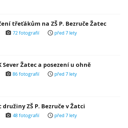
ení třeťákům na ZŠ P. Bezruče Žatec
72 fotografií
před 7 lety
 Sever Žatec a posezení u ohně
86 fotografií
před 7 lety
 družiny ZŠ P. Bezruče v Žatci
48 fotografií
před 7 lety