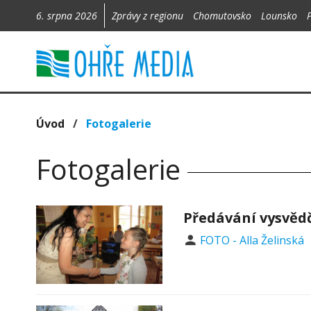
6. srpna 2026
Zprávy z regionu
Chomutovsko
Lounsko
Úvod
/
Fotogalerie
Fotogalerie
Předávání vysvědče
FOTO - Alla Želinská