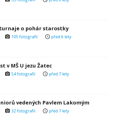
k turnaje o pohár starostky
105 fotografií
před 6 lety
st v MŠ U jezu Žatec
54 fotografií
před 7 lety
seniorů vedených Pavlem Lakomým
32 fotografií
před 7 lety