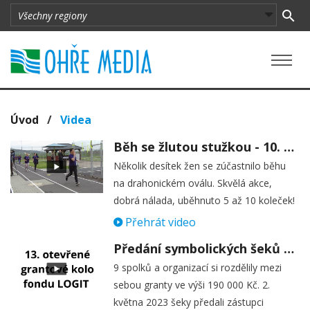
Úvod
/
Videa
Běh se žlutou stužkou - 10. května Drahonice
Několik desítek žen se zúčastnilo běhu
na drahonickém oválu. Skvělá akce,
dobrá nálada, uběhnuto 5 až 10 koleček!
Přehrát video
Předání symbolických šeků vítězům 13. grantového kola fondu Logit
9 spolků a organizací si rozdělily mezi
sebou granty ve výši 190 000 Kč. 2.
května 2023 šeky předali zástupci