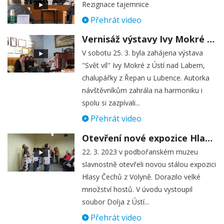
Rezignace tajemnice
Přehrát video
Vernisáž výstavy Ivy Mokré v Mederově domě d Žatci
V sobotu 25. 3. byla zahájena výstava
"Svět víl" Ivy Mokré z Ústí nad Labem,
chalupářky z Řepan u Lubence. Autorka
návštěvníkům zahrála na harmoniku i
spolu si zazpívali...
Přehrát video
Otevření nové expozice Hlasy Čechů z Volyně a soubor Доля
22. 3. 2023 v podbořanském muzeu
slavnostně otevřeli novou stálou expozici
Hlasy Čechů z Volyně. Dorazilo velké
množství hostů. V úvodu vystoupil
soubor Dolja z Ústí...
Přehrát video