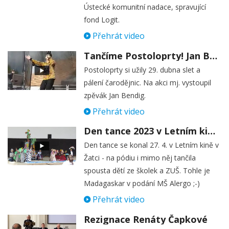
Ústecké komunitní nadace, spravující
fond Logit.
Přehrát video
Tančíme Postoloprty! Jan Bendig rozproudil početné publikum!
Postoloprty si užily 29. dubna slet a
pálení čarodějnic. Na akci mj. vystoupil
zpěvák Jan Bendig.
Přehrát video
Den tance 2023 v Letním kině v Žatci
Den tance se konal 27. 4. v Letním kině v
Žatci - na pódiu i mimo něj tančila
spousta dětí ze školek a ZUŠ. Tohle je
Madagaskar v podání MŠ Alergo ;-)
Přehrát video
Rezignace Renáty Čapkové