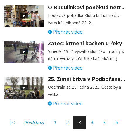
O Budulínkovi poněkud netradičně ;-)
Loutková pohádka Klubu knihomolů v
žatecké knihovně 22. 2.
Přehrát video
Žatec: krmení kachen u řeky
V neděli 19. 2. vysvitlo sluníčko - rodiny s
dětmi vyrazily k Ohři ke kačenkám :-)
Přehrát video
25. Zimní bitva v Podbořanech
Odehrála se 28. ledna 2023. Účast byla
veliká...
Přehrát video
|<
Předchozí
1
2
3
4
5
6