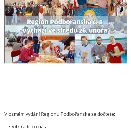
V osmém vydání Regionu Podbořanska se dočtete:
• Vítr řádil i u nás