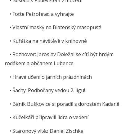
• Beseda s Padevětem v muzeu
• Foťte Petrohrad a vyhrajte
• Vlastní masky na Blatenský masopust!
• Kuřátka na návštěvě v knihovně
• Rozhovor: Jaroslav Doležal se cítí být hrdým
rodákem a občanem Lubence
• Hravé učení o jarních prázdninách
• Šachy: Podbořany vedou 2. ligu!
• Baník Buškovice si poradil s dorostem Kadaně
• Kuželkáři připravili lídra o vedení
• Staronový vítěz Daniel Zischka