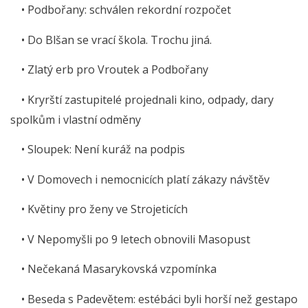
• Podbořany: schválen rekordní rozpočet
• Do Blšan se vrací škola. Trochu jiná.
• Zlatý erb pro Vroutek a Podbořany
• Kryrští zastupitelé projednali kino, odpady, dary
spolkům i vlastní odměny
• Sloupek: Není kuráž na podpis
• V Domovech i nemocnicích platí zákazy návštěv
• Květiny pro ženy ve Strojeticích
• V Nepomyšli po 9 letech obnovili Masopust
• Nečekaná Masarykovská vzpomínka
• Beseda s Padevětem: estébáci byli horší než gestapo